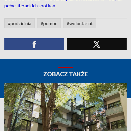
pełne literackich spotkań
#podzielnia
#pomoc
#wolontariat
ZOBACZ TAKŻE