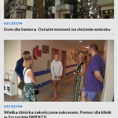
SZCZECIN
Dom dla Seniora. Ostatni moment na złożenie wniosku
SZCZECIN
Wielka zbiórka zakończona sukcesem. Pomoc dla klinik
w Szczecinie [WIDEO]