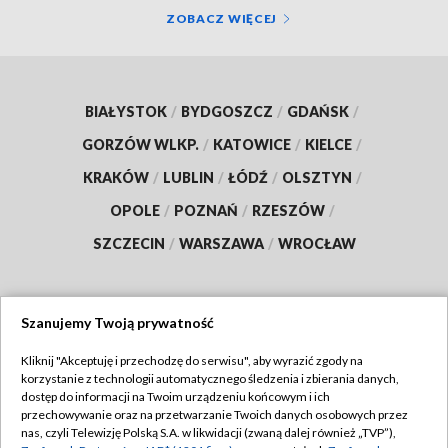
ZOBACZ WIĘCEJ
BIAŁYSTOK
/
BYDGOSZCZ
/
GDAŃSK
/
GORZÓW WLKP.
/
KATOWICE
/
KIELCE
/
KRAKÓW
/
LUBLIN
/
ŁÓDŹ
/
OLSZTYN
/
OPOLE
/
POZNAŃ
/
RZESZÓW
/
SZCZECIN
/
WARSZAWA
/
WROCŁAW
Szanujemy Twoją prywatność
Dołącz do nas:
Kliknij "Akceptuję i przechodzę do serwisu", aby wyrazić zgody na
korzystanie z technologii automatycznego śledzenia i zbierania danych,
TVP
dostęp do informacji na Twoim urządzeniu końcowym i ich
Abonament TVP
przechowywanie oraz na przetwarzanie Twoich danych osobowych przez
Regulamin TVP
nas, czyli Telewizję Polską S.A. w likwidacji (zwaną dalej również „TVP”),
Emisja w TVP