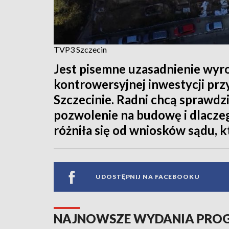
TVP3 Szczecin
Jest pisemne uzasadnienie wyro
kontrowersyjnej inwestycji pr
Szczecinie. Radni chcą sprawdzi
pozwolenie na budowę i dlacze
różniła się od wniosków sądu, k
UDOSTĘPNIJ NA FACEBOOKU
NAJNOWSZE WYDANIA PR