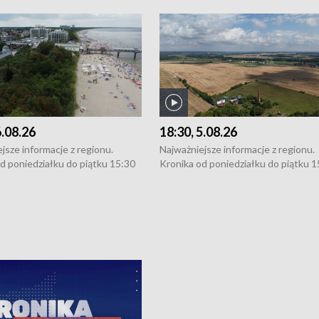
6.08.26
18:30, 5.08.26
jsze informacje z regionu.
Najważniejsze informacje z regionu.
d poniedziałku do piątku 15:30
Kronika od poniedziałku do piątku 1
16:30 (+ rozmowa), 18:30, 21:30.
(flesz), 16:30 (+ rozmowa), 18:30, 21
y i święta 15:30 i 16:30
W weekendy i święta 15:30 i 16:30
8:30 i 21:30. Dziennikarze czekają
(flesz), 18:30 i 21:30. Dziennikarze c
a zgłoszenia: Szczecin - tel. 91-
na Państwa zgłoszenia: Szczecin - te
0, Koszalin - tel. 94-34-50-054,
4 8-10-400, Koszalin - tel. 94-34-50
ronika@tvp.pl.
e-mail: kronika@tvp.pl.