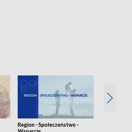
Region - Społeczeństwo -
Bez Barier
Wsparcie