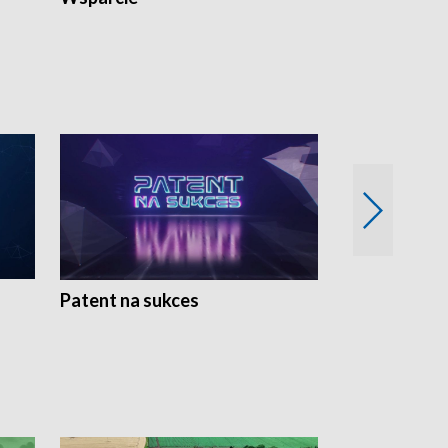
Patent na sukces
Rolnictwo w 