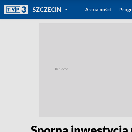
POWRÓT DO
SZCZECIN
Aktualności
Prog
TVP REGIONY
Sporna inwestycja 