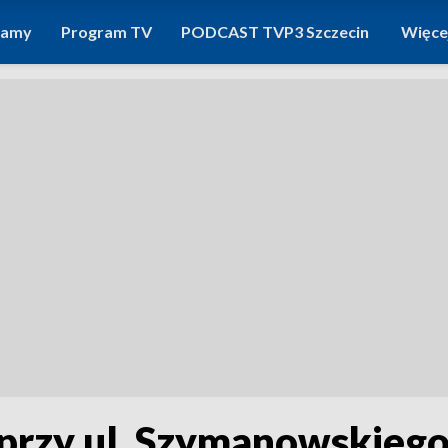
ramy
Program TV
PODCAST TVP3 Szczecin
Więce
przy ul. Szymanowskiego