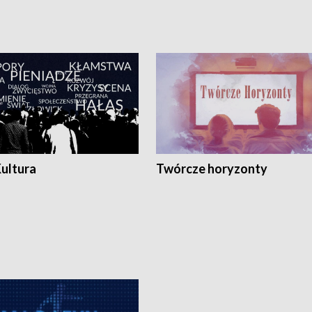
Kultura
Twórcze horyzonty