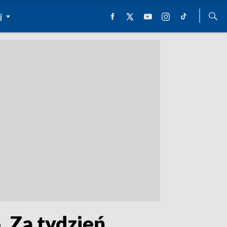
j
. Za tydzień