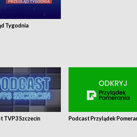
ąd Tygodnia
t TVP3 Szczecin
Podcast Przylądek Pomera