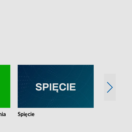
nia
Spięcie
Niedziałkow