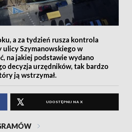
ku, a za tydzień rusza kontrola
zy ulicy Szymanowskiego w
ć, na jakiej podstawie wydano
go decyzja urzędników, tak bardzo
tóry ją wstrzymał.
UDOSTĘPNIJ NA X
OGRAMÓW