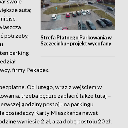
ał swoje
większe auta;
miejsc.
właszcza
ć potrzeby,
Strefa Płatnego Parkowania w
Szczecinku - projekt wycofany
ju
 ten parking
edział
wcy, firmy Pekabex.
bezpłatne. Od lutego, wraz z wejściem w
owania, trzeba będzie zapłacić także tutaj –
ierwszej godziny postoju na parkingu
a posiadaczy Karty Mieszkańca nawet
dzinę wyniesie 2 zł, a za dobę postoju 20 zł.