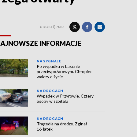
UDOSTĘPNIJ:
AJNOWSZE INFORMACJE
NA SYGNALE
Po wypadku w basenie
przeciwpożarowym. Chłopiec
walczy o życie
NA DROGACH
Wypadek w Przyrowie. Cztery
osoby w szpitalu
NA DROGACH
Tragedia na drodze. Zginął
16-latek