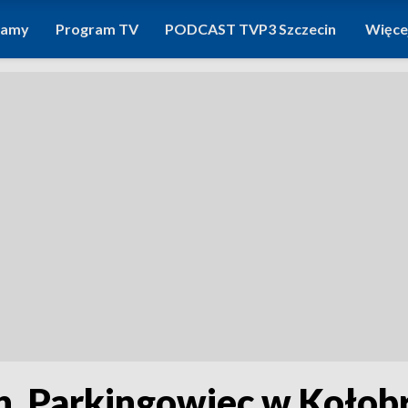
ramy
Program TV
PODCAST TVP3 Szczecin
Więce
ch. Parkingowiec w Kołob