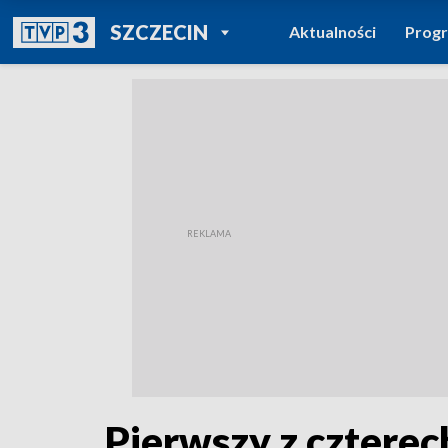
POWRÓT DO
SZCZECIN
Aktualności
Prog
TVP REGIONY
Pierwszy z cztere