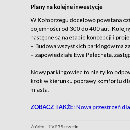
Plany na kolejne inwestycje
W Kołobrzegu docelowo powstaną czt
pojemności od 300 do 400 aut. Kolejny
następne są na etapie koncepcji i proj
– Budowa wszystkich parkingów ma zako
– zapowiedziała Ewa Pełechata, zastę
Nowy parkingowiec to nie tylko odpow
krok w kierunku poprawy komfortu dl
miasta.
ZOBACZ TAKŻE
: Nowa przestrzeń dl
Źródło:
TVP3 Szczecin