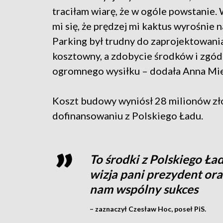
traciłam wiarę, że w ogóle powstanie
mi się, że prędzej mi kaktus wyrośnie n
Parking był trudny do zaprojektowani
kosztowny, a zdobycie środków i zgó
ogromnego wysiłku – dodała Anna Mi
Koszt budowy wyniósł 28 milionów zło
dofinansowaniu z Polskiego Ładu.
To środki z Polskiego Ła
wizja pani prezydent or
nam wspólny sukces
– zaznaczył Czesław Hoc, poseł PiS.