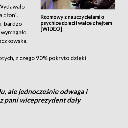
. Wydawało
a dłoni.
Rozmowy z nauczycielami o
psychice dzieci i walce z hejtem
a, bardzo
[WIDEO]
d wymagało
eczkowska.
tych, z czego 90% pokryto dzięki
du, ale jednocześnie odwaga i
az pani wiceprezydent dały