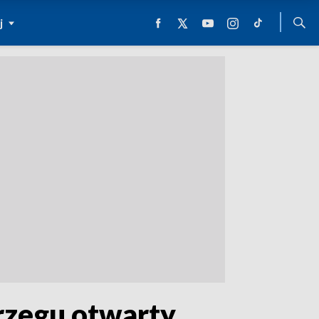
j
rzegu otwarty