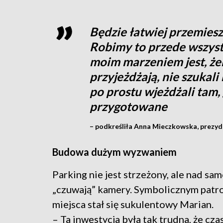
Będzie łatwiej przemiesz
Robimy to przede wszyst
moim marzeniem jest, żeb
przyjeżdżają, nie szukali
po prostu wjeżdżali tam, 
przygotowane
– podkreśliła Anna Mieczkowska, prezyd
Budowa dużym wyzwaniem
Parking nie jest strzeżony, ale nad s
„czuwają” kamery. Symbolicznym pat
miejsca stał się sukulentowy Marian.
– Ta inwestycja była tak trudna, że cza