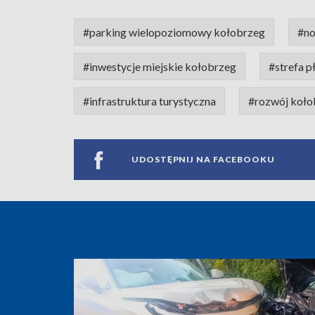
#parking wielopoziomowy kołobrzeg
#no
#inwestycje miejskie kołobrzeg
#strefa 
#infrastruktura turystyczna
#rozwój koło
UDOSTĘPNIJ NA FACEBOOKU