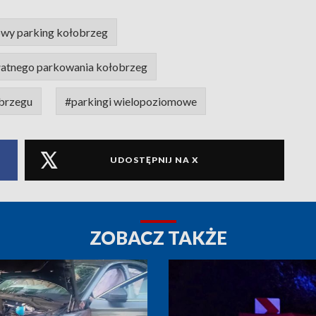
wy parking kołobrzeg
płatnego parkowania kołobrzeg
brzegu
#parkingi wielopoziomowe
UDOSTĘPNIJ NA X
ZOBACZ TAKŻE