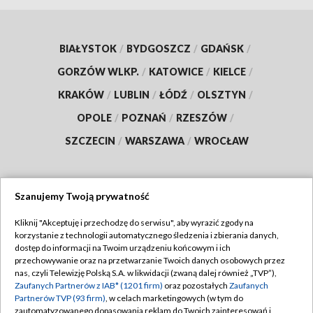
BIAŁYSTOK
/
BYDGOSZCZ
/
GDAŃSK
/
GORZÓW WLKP.
/
KATOWICE
/
KIELCE
/
KRAKÓW
/
LUBLIN
/
ŁÓDŹ
/
OLSZTYN
/
OPOLE
/
POZNAŃ
/
RZESZÓW
/
SZCZECIN
/
WARSZAWA
/
WROCŁAW
Szanujemy Twoją prywatność
Dołącz do nas:
Kliknij "Akceptuję i przechodzę do serwisu", aby wyrazić zgody na
korzystanie z technologii automatycznego śledzenia i zbierania danych,
TVP
dostęp do informacji na Twoim urządzeniu końcowym i ich
Abonament TVP
przechowywanie oraz na przetwarzanie Twoich danych osobowych przez
Regulamin TVP
nas, czyli Telewizję Polską S.A. w likwidacji (zwaną dalej również „TVP”),
Emisja w TVP
Polityka prywatności
Zaufanych Partnerów z IAB* (1201 firm)
oraz pozostałych
Zaufanych
Partnerów TVP (93 firm)
, w celach marketingowych (w tym do
Centrum informacji TVP
Moje zgody
zautomatyzowanego dopasowania reklam do Twoich zainteresowań i