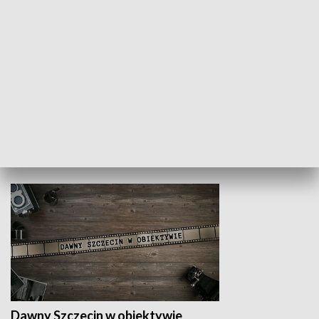
Z indeksem w ręku
Droga po suk
HISTORIA
Dawny Szczecin w obiektywie