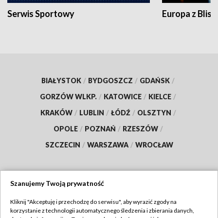
Serwis Sportowy
Europa z Blisk
BIAŁYSTOK
/
BYDGOSZCZ
/
GDAŃSK
/
GORZÓW WLKP.
/
KATOWICE
/
KIELCE
/
KRAKÓW
/
LUBLIN
/
ŁÓDŹ
/
OLSZTYN
/
OPOLE
/
POZNAŃ
/
RZESZÓW
/
SZCZECIN
/
WARSZAWA
/
WROCŁAW
Szanujemy Twoją prywatność
Dołącz do nas:
Kliknij "Akceptuję i przechodzę do serwisu", aby wyrazić zgody na
korzystanie z technologii automatycznego śledzenia i zbierania danych,
TVP