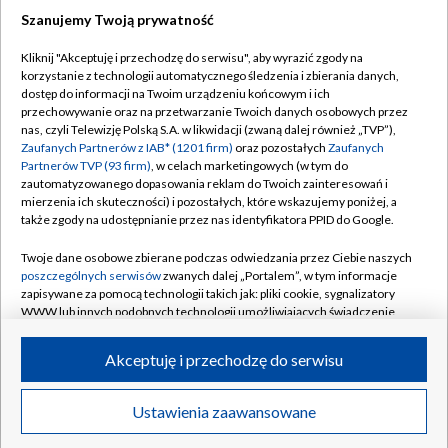
Szanujemy Twoją prywatność
Dołącz do nas:
Kliknij "Akceptuję i przechodzę do serwisu", aby wyrazić zgody na
korzystanie z technologii automatycznego śledzenia i zbierania danych,
TVP
dostęp do informacji na Twoim urządzeniu końcowym i ich
Abonament TVP
przechowywanie oraz na przetwarzanie Twoich danych osobowych przez
Regulamin TVP
nas, czyli Telewizję Polską S.A. w likwidacji (zwaną dalej również „TVP”),
Emisja w TVP
Polityka prywatności
Zaufanych Partnerów z IAB* (1201 firm)
oraz pozostałych
Zaufanych
Partnerów TVP (93 firm)
, w celach marketingowych (w tym do
Centrum informacji TVP
Moje zgody
zautomatyzowanego dopasowania reklam do Twoich zainteresowań i
mierzenia ich skuteczności) i pozostałych, które wskazujemy poniżej, a
Naziemna Telewizja Cyfrowa
Pomoc
także zgody na udostępnianie przez nas identyfikatora PPID do Google.
Sklep TVP
Biuro reklamy
Twoje dane osobowe zbierane podczas odwiedzania przez Ciebie naszych
Rada Programowa
Kontakt
poszczególnych serwisów
zwanych dalej „Portalem”, w tym informacje
zapisywane za pomocą technologii takich jak: pliki cookie, sygnalizatory
System NOS
WWW lub innych podobnych technologii umożliwiających świadczenie
dopasowanych i bezpiecznych usług, personalizację treści oraz reklam,
Informacje o nadawcy
Kanały
udostępnianie funkcji mediów społecznościowych oraz analizowanie
Akceptuję i przechodzę do serwisu
ruchu w Internecie.
Program dla prasy
©2026 Telewizja Polska S.A. w likwidacji
Biuro Reklamy
Twoje dane osobowe zbierane podczas odwiedzania przez Ciebie
Ustawienia zaawansowane
poszczególnych serwisów
na Portalu, takie jak adresy IP, identyfikatory
Ogłoszenie przetargowe
Twoich urządzeń końcowych i identyfikatory plików cookie, informacje o