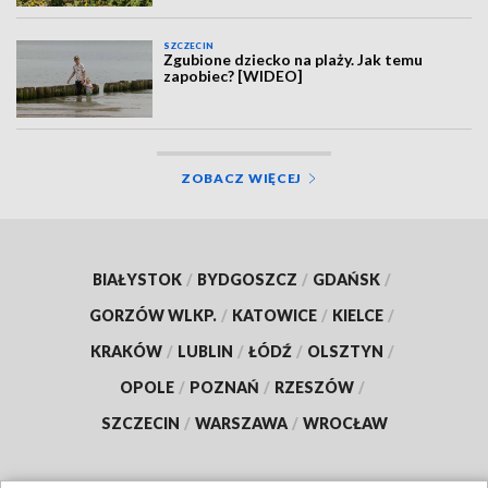
SZCZECIN
Zgubione dziecko na plaży. Jak temu
zapobiec? [WIDEO]
ZOBACZ WIĘCEJ
BIAŁYSTOK
/
BYDGOSZCZ
/
GDAŃSK
/
GORZÓW WLKP.
/
KATOWICE
/
KIELCE
/
KRAKÓW
/
LUBLIN
/
ŁÓDŹ
/
OLSZTYN
/
OPOLE
/
POZNAŃ
/
RZESZÓW
/
SZCZECIN
/
WARSZAWA
/
WROCŁAW