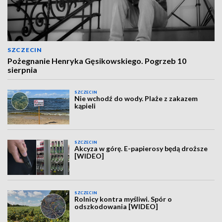
SZCZECIN
Pożegnanie Henryka Gęsikowskiego. Pogrzeb 10
sierpnia
SZCZECIN
Nie wchodź do wody. Plaże z zakazem
kąpieli
SZCZECIN
Akcyza w górę. E-papierosy będą droższe
[WIDEO]
SZCZECIN
Rolnicy kontra myśliwi. Spór o
odszkodowania [WIDEO]