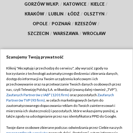
GORZÓW WLKP.
/
KATOWICE
/
KIELCE
/
KRAKÓW
/
LUBLIN
/
ŁÓDŹ
/
OLSZTYN
/
OPOLE
/
POZNAŃ
/
RZESZÓW
/
SZCZECIN
/
WARSZAWA
/
WROCŁAW
Szanujemy Twoją prywatność
Dołącz do nas:
Kliknij "Akceptuję i przechodzę do serwisu", aby wyrazić zgody na
korzystanie z technologii automatycznego śledzenia i zbierania danych,
TVP
dostęp do informacji na Twoim urządzeniu końcowym i ich
Abonament TVP
przechowywanie oraz na przetwarzanie Twoich danych osobowych przez
Regulamin TVP
nas, czyli Telewizję Polską S.A. w likwidacji (zwaną dalej również „TVP”),
Emisja w TVP
Polityka prywatności
Zaufanych Partnerów z IAB* (1201 firm)
oraz pozostałych
Zaufanych
Partnerów TVP (93 firm)
, w celach marketingowych (w tym do
Centrum informacji TVP
Moje zgody
zautomatyzowanego dopasowania reklam do Twoich zainteresowań i
mierzenia ich skuteczności) i pozostałych, które wskazujemy poniżej, a
Naziemna Telewizja Cyfrowa
Pomoc
także zgody na udostępnianie przez nas identyfikatora PPID do Google.
Sklep TVP
Biuro reklamy
Twoje dane osobowe zbierane podczas odwiedzania przez Ciebie naszych
Rada Programowa
poszczególnych serwisów
zwanych dalej „Portalem”, w tym informacje