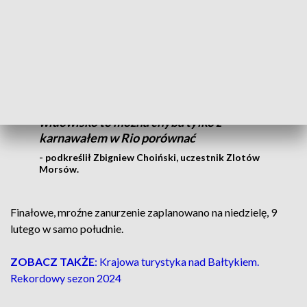
tradycyjnie będą śrubowały rekord największej liczby osób
przebywających w lodowatej wodzie w tym samym czasie.
Pamiętam pierwszy zlot, kiedy było 120
osób, a teraz tysiące do 10 tysięcy gości
przyjeżdża na kąpiel. Zobaczyć to
widowisko to można chyba tylko z
karnawałem w Rio porównać
- podkreślił Zbigniew Choiński, uczestnik Zlotów
Morsów.
Finałowe, mroźne zanurzenie zaplanowano na niedzielę, 9
lutego w samo południe.
ZOBACZ TAKŻE
: Krajowa turystyka nad Bałtykiem.
Rekordowy sezon 2024