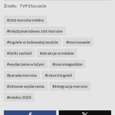
Źródło:
TVP3 Szczecin
#zlot morsów mielno
#międzynarodowy zlot morsów
#kąpiele w lodowatej wodzie
#morsowanie
#dziki zachód
#atrakcje w mielnie
#wydarzenia w lutym
#morsmageddon
#parada morsów
#rekord kąpieli
#zimowe wydarzenia
#integracja morsów
#mielno 2024