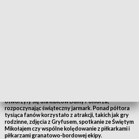
Mikołajki z Pogonią. Kolędowali z piłkarzami i pomagali potrzebującym
Piłkarska Pogoń Szczecin zaprosiła swoich fanów
na wyjątkowe mikołajkowe wydarzenie, łączące
sport, świąteczną atmosferę i pomaganie. W piątek
o 17:00 bramy stadionu im. Floriana Krygiera
otworzyły się dla kibiców Dumy Pomorza,
rozpoczynając świąteczny jarmark. Ponad półtora
tysiąca fanów korzystało z atrakcji, takich jak gry
rodzinne, zdjęcia z Gryfusem, spotkanie ze Świętym
Mikołajem czy wspólne kolędowanie z piłkarkami i
piłkarzami granatowo-bordowej ekipy.