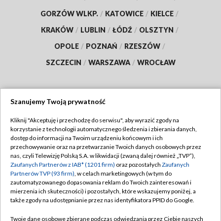
GORZÓW WLKP.
/
KATOWICE
/
KIELCE
/
KRAKÓW
/
LUBLIN
/
ŁÓDŹ
/
OLSZTYN
/
OPOLE
/
POZNAŃ
/
RZESZÓW
/
SZCZECIN
/
WARSZAWA
/
WROCŁAW
Szanujemy Twoją prywatność
Dołącz do nas:
Kliknij "Akceptuję i przechodzę do serwisu", aby wyrazić zgody na
korzystanie z technologii automatycznego śledzenia i zbierania danych,
TVP
dostęp do informacji na Twoim urządzeniu końcowym i ich
Abonament TVP
przechowywanie oraz na przetwarzanie Twoich danych osobowych przez
Regulamin TVP
nas, czyli Telewizję Polską S.A. w likwidacji (zwaną dalej również „TVP”),
Emisja w TVP
Polityka prywatności
Zaufanych Partnerów z IAB* (1201 firm)
oraz pozostałych
Zaufanych
Partnerów TVP (93 firm)
, w celach marketingowych (w tym do
Centrum informacji TVP
Moje zgody
zautomatyzowanego dopasowania reklam do Twoich zainteresowań i
mierzenia ich skuteczności) i pozostałych, które wskazujemy poniżej, a
Naziemna Telewizja Cyfrowa
Pomoc
także zgody na udostępnianie przez nas identyfikatora PPID do Google.
Sklep TVP
Biuro reklamy
Twoje dane osobowe zbierane podczas odwiedzania przez Ciebie naszych