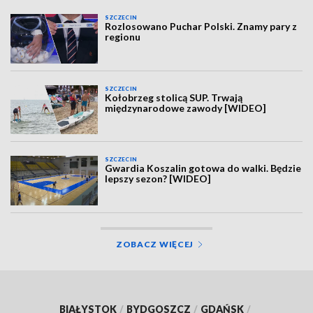
SZCZECIN
Rozlosowano Puchar Polski. Znamy pary z
regionu
SZCZECIN
Kołobrzeg stolicą SUP. Trwają
międzynarodowe zawody [WIDEO]
SZCZECIN
Gwardia Koszalin gotowa do walki. Będzie
lepszy sezon? [WIDEO]
ZOBACZ WIĘCEJ
BIAŁYSTOK
/
BYDGOSZCZ
/
GDAŃSK
/