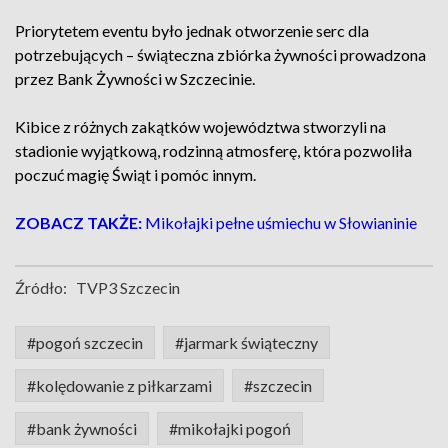
Priorytetem eventu było jednak otworzenie serc dla
potrzebujących – świąteczna zbiórka żywności prowadzona
przez Bank Żywności w Szczecinie.
Kibice z różnych zakątków województwa stworzyli na
stadionie wyjątkową, rodzinną atmosferę, która pozwoliła
poczuć magię Świąt i pomóc innym.
ZOBACZ TAKŻE:
Mikołajki pełne uśmiechu w Słowianinie
Źródło:
TVP3 Szczecin
#pogoń szczecin
#jarmark świąteczny
#kolędowanie z piłkarzami
#szczecin
#bank żywności
#mikołajki pogoń