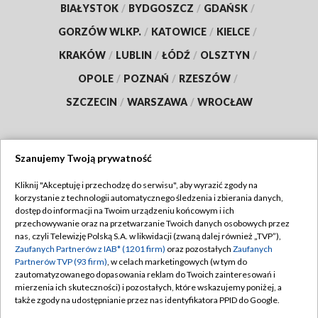
BIAŁYSTOK
/
BYDGOSZCZ
/
GDAŃSK
/
GORZÓW WLKP.
/
KATOWICE
/
KIELCE
/
KRAKÓW
/
LUBLIN
/
ŁÓDŹ
/
OLSZTYN
/
OPOLE
/
POZNAŃ
/
RZESZÓW
/
SZCZECIN
/
WARSZAWA
/
WROCŁAW
Szanujemy Twoją prywatność
Dołącz do nas:
Kliknij "Akceptuję i przechodzę do serwisu", aby wyrazić zgody na
korzystanie z technologii automatycznego śledzenia i zbierania danych,
TVP
dostęp do informacji na Twoim urządzeniu końcowym i ich
Abonament TVP
przechowywanie oraz na przetwarzanie Twoich danych osobowych przez
Regulamin TVP
nas, czyli Telewizję Polską S.A. w likwidacji (zwaną dalej również „TVP”),
Emisja w TVP
Polityka prywatności
Zaufanych Partnerów z IAB* (1201 firm)
oraz pozostałych
Zaufanych
Partnerów TVP (93 firm)
, w celach marketingowych (w tym do
Centrum informacji TVP
Moje zgody
zautomatyzowanego dopasowania reklam do Twoich zainteresowań i
mierzenia ich skuteczności) i pozostałych, które wskazujemy poniżej, a
Naziemna Telewizja Cyfrowa
Pomoc
także zgody na udostępnianie przez nas identyfikatora PPID do Google.
Sklep TVP