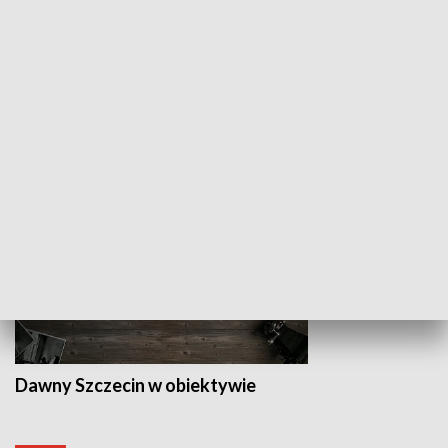
Z indeksem w ręku
Droga po suk
HISTORIA
Dawny Szczecin w obiektywie