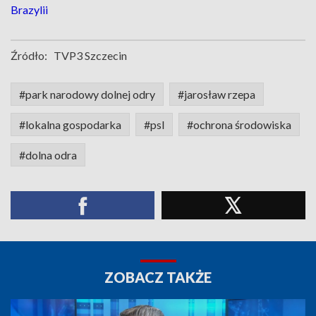
Brazylii
Źródło:
TVP3 Szczecin
#park narodowy dolnej odry
#jarosław rzepa
#lokalna gospodarka
#psl
#ochrona środowiska
#dolna odra
ZOBACZ TAKŻE