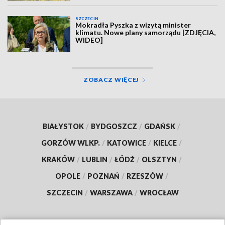
SZCZECIN
Mokradła Pyszka z wizytą minister
klimatu. Nowe plany samorządu [ZDJĘCIA,
WIDEO]
ZOBACZ WIĘCEJ
BIAŁYSTOK
/
BYDGOSZCZ
/
GDAŃSK
/
GORZÓW WLKP.
/
KATOWICE
/
KIELCE
/
KRAKÓW
/
LUBLIN
/
ŁÓDŹ
/
OLSZTYN
/
OPOLE
/
POZNAŃ
/
RZESZÓW
/
SZCZECIN
/
WARSZAWA
/
WROCŁAW