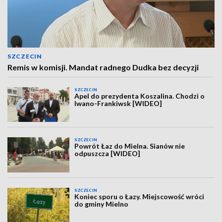
SZCZECIN
Remis w komisji. Mandat radnego Dudka bez decyzji
SZCZECIN
Apel do prezydenta Koszalina. Chodzi o
Iwano-Frankiwsk [WIDEO]
SZCZECIN
Powrót Łaz do Mielna. Sianów nie
odpuszcza [WIDEO]
SZCZECIN
Koniec sporu o Łazy. Miejscowość wróci
do gminy Mielno