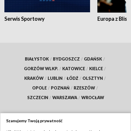
Serwis Sportowy
Europa z Blisk
BIAŁYSTOK
/
BYDGOSZCZ
/
GDAŃSK
/
GORZÓW WLKP.
/
KATOWICE
/
KIELCE
/
KRAKÓW
/
LUBLIN
/
ŁÓDŹ
/
OLSZTYN
/
OPOLE
/
POZNAŃ
/
RZESZÓW
/
SZCZECIN
/
WARSZAWA
/
WROCŁAW
Szanujemy Twoją prywatność
Dołącz do nas: