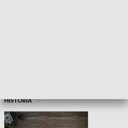
NAUKA I EDUKACJA
Z indeksem w ręku
Droga po suk
HISTORIA