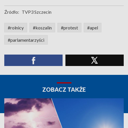
Źródło:
TVP3 Szczecin
#rolnicy
#koszalin
#protest
#apel
#parlamentarzyści
ZOBACZ TAKŻE