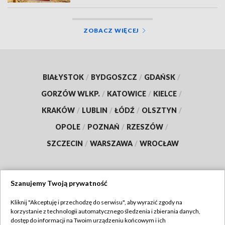
ZOBACZ WIĘCEJ
BIAŁYSTOK
/
BYDGOSZCZ
/
GDAŃSK
/
GORZÓW WLKP.
/
KATOWICE
/
KIELCE
/
KRAKÓW
/
LUBLIN
/
ŁÓDŹ
/
OLSZTYN
/
OPOLE
/
POZNAŃ
/
RZESZÓW
/
SZCZECIN
/
WARSZAWA
/
WROCŁAW
Szanujemy Twoją prywatność
Dołącz do nas:
Kliknij "Akceptuję i przechodzę do serwisu", aby wyrazić zgody na
korzystanie z technologii automatycznego śledzenia i zbierania danych,
TVP
dostęp do informacji na Twoim urządzeniu końcowym i ich