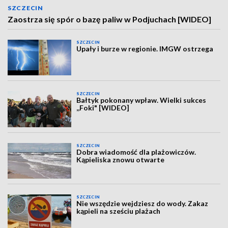
SZCZECIN
Zaostrza się spór o bazę paliw w Podjuchach [WIDEO]
SZCZECIN
Upały i burze w regionie. IMGW ostrzega
SZCZECIN
Bałtyk pokonany wpław. Wielki sukces
,,Foki" [WIDEO]
SZCZECIN
Dobra wiadomość dla plażowiczów.
Kąpieliska znowu otwarte
SZCZECIN
Nie wszędzie wejdziesz do wody. Zakaz
kąpieli na sześciu plażach