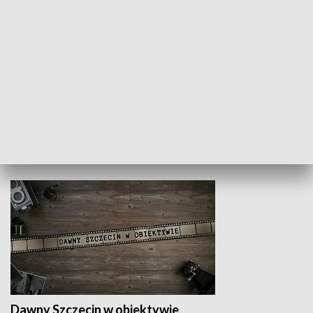
Z indeksem w ręku
Droga po suk
HISTORIA
Dawny Szczecin w obiektywie