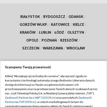
BIAŁYSTOK
/
BYDGOSZCZ
/
GDAŃSK
/
GORZÓW WLKP.
/
KATOWICE
/
KIELCE
/
KRAKÓW
/
LUBLIN
/
ŁÓDŹ
/
OLSZTYN
/
OPOLE
/
POZNAŃ
/
RZESZÓW
/
SZCZECIN
/
WARSZAWA
/
WROCŁAW
Szanujemy Twoją prywatność
Dołącz do nas:
Kliknij "Akceptuję i przechodzę do serwisu", aby wyrazić zgody na
korzystanie z technologii automatycznego śledzenia i zbierania danych,
TVP
dostęp do informacji na Twoim urządzeniu końcowym i ich
Abonament TVP
przechowywanie oraz na przetwarzanie Twoich danych osobowych przez
Regulamin TVP
nas, czyli Telewizję Polską S.A. w likwidacji (zwaną dalej również „TVP”),
Emisja w TVP
Polityka prywatności
Zaufanych Partnerów z IAB* (1201 firm)
oraz pozostałych
Zaufanych
Partnerów TVP (93 firm)
, w celach marketingowych (w tym do
Centrum informacji TVP
Moje zgody
zautomatyzowanego dopasowania reklam do Twoich zainteresowań i