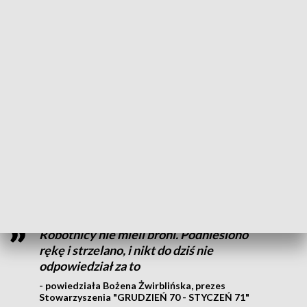
- Mając taką grupę ludzi, nie baliśmy się niczego. Natomiast
18, gdy wjechały czołgi, zobaczyłem, że pociski lecą, że coś
się nie zgadza - wspominał Marian Jasiński, uczestnik
Rewolty Grudniowej.
Od tych pocisków w Szczecinie zginęło 16 osób. Najstarsza
miała 59 lat, dwoje najmłodszych uczniów zaledwie po 16.
Pogrzeby odbywały się w nocy, po kryjomu, bez podawania
przyczyn śmierci, oczywiście bez wskazania winnych – co
najbardziej boli rodziny.
Robotnicy nie mieli broni. Podniesiono
rękę i strzelano, i nikt do dziś nie
odpowiedział za to
- powiedziała Bożena Żwirblińska, prezes
Stowarzyszenia "GRUDZIEŃ 70 - STYCZEŃ 71"