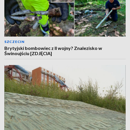
SZCZECIN
Brytyjski bombowiec z II wojny? Znalezisko w
Świnoujściu [ZDJĘCIA]