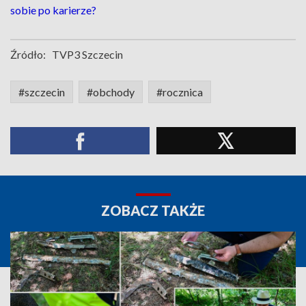
sobie po karierze?
Źródło:
TVP3 Szczecin
#szczecin
#obchody
#rocznica
ZOBACZ TAKŻE