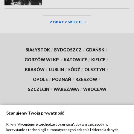
ZOBACZ WIĘCEJ
BIAŁYSTOK
/
BYDGOSZCZ
/
GDAŃSK
/
GORZÓW WLKP.
/
KATOWICE
/
KIELCE
/
KRAKÓW
/
LUBLIN
/
ŁÓDŹ
/
OLSZTYN
/
OPOLE
/
POZNAŃ
/
RZESZÓW
/
SZCZECIN
/
WARSZAWA
/
WROCŁAW
Szanujemy Twoją prywatność
Dołącz do nas:
Kliknij "Akceptuję i przechodzę do serwisu", aby wyrazić zgody na
korzystanie z technologii automatycznego śledzenia i zbierania danych,
TVP