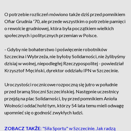
O potrzebie rozliczeń mówiono także dziś przed pomnikiem
Ofiar Grudnia '70, ale przede wszystkim o potrzebie pamięci
o rewolcie grudniowej, która była początkiem wielkich
społecznych i politycznych przemian w Polsce.
- Gdyby nie bohaterstwo i poświęcenie robotników
Szczecina i Wybrzeża, nie byłoby Solidarności, nie żylibyśmy
dzisiaj w wolnej, niepodległej Rzeczypospolitej - powiedział
Krzysztof Męciński, dyrektor oddziału IPN w Szczecinie.
Uroczystości rocznicowe rozpoczną się jutro w południe
przed bramą Stoczni Szczecińskiej. Następnie uczestnicy
przejdą na plac Solidarności, by przed pomnikiem Anioła
Wolności oddać hołd tym, którzy 54 lata temu mieli odwagę
upomnieć się o godność zwykłych ludzi.
ZOBACZ TAKŻE
: "Siła Sportu" w Szczecinie. Jak radzą