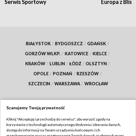
Serwis Sportowy
Europa z Blisk
BIAŁYSTOK
/
BYDGOSZCZ
/
GDAŃSK
/
GORZÓW WLKP.
/
KATOWICE
/
KIELCE
/
KRAKÓW
/
LUBLIN
/
ŁÓDŹ
/
OLSZTYN
/
OPOLE
/
POZNAŃ
/
RZESZÓW
/
SZCZECIN
/
WARSZAWA
/
WROCŁAW
Szanujemy Twoją prywatność
Dołącz do nas:
Kliknij "Akceptuję i przechodzę do serwisu", aby wyrazić zgody na
korzystanie z technologii automatycznego śledzenia i zbierania danych,
TVP
dostęp do informacji na Twoim urządzeniu końcowym i ich
Abonament TVP
przechowywanie oraz na przetwarzanie Twoich danych osobowych przez