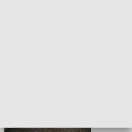
Z indeksem w ręku
Droga po suk
HISTORIA