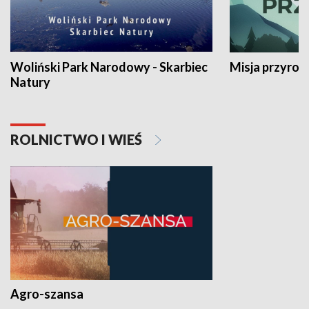
Woliński Park Narodowy - Skarbiec
Misja przyrod
Natury
ROLNICTWO I WIEŚ
Agro-szansa