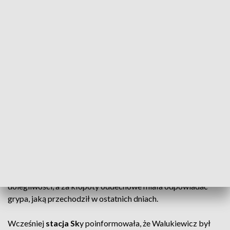
a następnie upadł na murawę
. Działo się to bez kontaktu z
rywalem, a wcześniej też nie zaobserwowano sytuacji, w
której mógłby się nabawić jakiegoś urazu. Zawodnikiem
natychmiast zajęły się służby medyczne turyńskiego zespołu.
Boisko opuścił na noszach, ale cały czas był świadomy i
przytomny. Pierwsze badania - przeprowadzone jeszcze na
stadionie - stwierdziły lekką niewydolność.
W celu wyjaśnienia przyczyn
trudności z oddychaniem
Walukiewicz, który miał się też skarżyć na "
kłucie w boku
",
został przetransportowany do szpitala na dalsze badania.
Późnym wieczorem jeden ze związanych z klubem portali
przekazał uspokajające wieści, że u reprezentanta Polski nie
stwierdzono udaru czy żadnych innych poważnych
dolegliwości, a za kłopoty oddechowe miała odpowiadać
grypa, jaką przechodził w ostatnich dniach.
Wcześniej
stacja Sk
y poinformowała, że Walukiewicz był