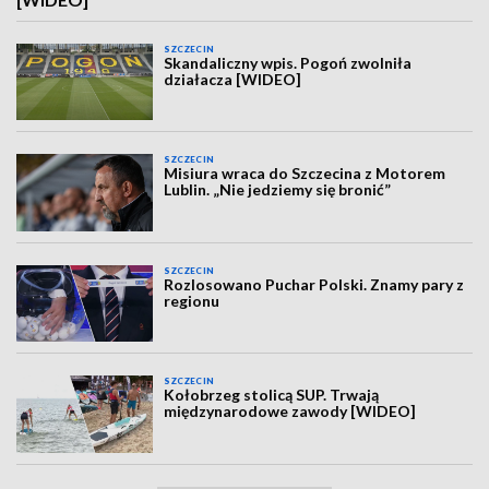
SZCZECIN
Skandaliczny wpis. Pogoń zwolniła
działacza [WIDEO]
SZCZECIN
Misiura wraca do Szczecina z Motorem
Lublin. „Nie jedziemy się bronić”
SZCZECIN
Rozlosowano Puchar Polski. Znamy pary z
regionu
SZCZECIN
Kołobrzeg stolicą SUP. Trwają
międzynarodowe zawody [WIDEO]