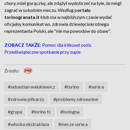
chory, miał gorączkę, ale zdążył wydobrzeć na tyle, że mógł
zagrać w sobotnim meczu. Według p
ortalu
torinogranata.it
klub ma w najbliższym czasie wydać
oficjalny komunikat ws. zdrowia dziewięciokrotnego
reprezentanta Polski, ale "nie ma powodów do obaw".
ZOBACZ TAKŻE
: Pomoc dla kilkuset osób.
Przedświąteczne spotkanie przy zupie
Źródło:
#sebastian walukiewicz
#torino
#serie a
#zdrowie piłkarzy
#problemy zdrowotne
#grypa
#torino fc
#bologna
#włoska ekstraklasa
#mecze serie a