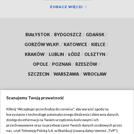
ZOBACZ WIĘCEJ
BIAŁYSTOK
/
BYDGOSZCZ
/
GDAŃSK
/
GORZÓW WLKP.
/
KATOWICE
/
KIELCE
/
KRAKÓW
/
LUBLIN
/
ŁÓDŹ
/
OLSZTYN
/
OPOLE
/
POZNAŃ
/
RZESZÓW
/
SZCZECIN
/
WARSZAWA
/
WROCŁAW
Szanujemy Twoją prywatność
Dołącz do nas:
Kliknij "Akceptuję i przechodzę do serwisu", aby wyrazić zgody na
korzystanie z technologii automatycznego śledzenia i zbierania danych,
TVP
dostęp do informacji na Twoim urządzeniu końcowym i ich
Abonament TVP
przechowywanie oraz na przetwarzanie Twoich danych osobowych przez
Regulamin TVP
nas, czyli Telewizję Polską S.A. w likwidacji (zwaną dalej również „TVP”),