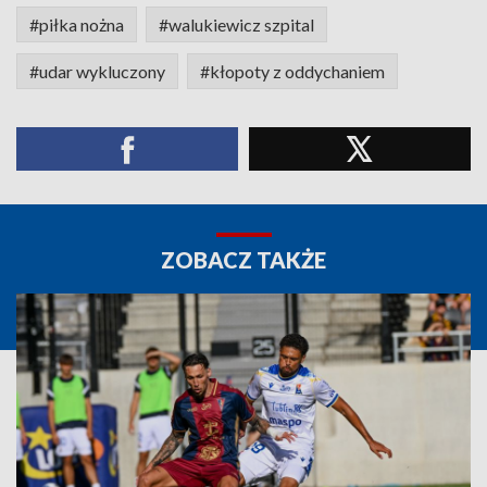
#piłka nożna
#walukiewicz szpital
#udar wykluczony
#kłopoty z oddychaniem
ZOBACZ TAKŻE