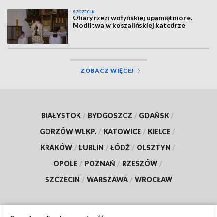
SZCZECIN
Ofiary rzezi wołyńskiej upamiętnione.
Modlitwa w koszalińskiej katedrze
ZOBACZ WIĘCEJ
BIAŁYSTOK
/
BYDGOSZCZ
/
GDAŃSK
/
GORZÓW WLKP.
/
KATOWICE
/
KIELCE
/
KRAKÓW
/
LUBLIN
/
ŁÓDŹ
/
OLSZTYN
/
OPOLE
/
POZNAŃ
/
RZESZÓW
/
SZCZECIN
/
WARSZAWA
/
WROCŁAW