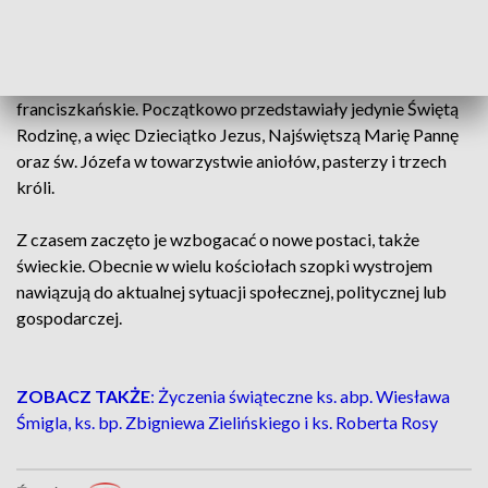
Z okazji świąt
Bożego Narodzenia
w kościołach
przygotowuje się
szopki upamiętniające narodzenie
Chrystusa
. Ich tradycja sięga korzeniami włoskich jasełek
przeszczepionych na nasz grunt przez zakony
franciszkańskie. Początkowo przedstawiały jedynie Świętą
Rodzinę, a więc Dzieciątko Jezus, Najświętszą Marię Pannę
oraz św. Józefa w towarzystwie aniołów, pasterzy i trzech
króli.
Z czasem zaczęto je wzbogacać o nowe postaci, także
świeckie. Obecnie w wielu kościołach szopki wystrojem
nawiązują do aktualnej sytuacji społecznej, politycznej lub
gospodarczej.
ZOBACZ TAKŻE
: Życzenia świąteczne ks. abp. Wiesława
Śmigla, ks. bp. Zbigniewa Zielińskiego i ks. Roberta Rosy