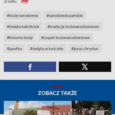
Źródło:
#boże narodzenie
#narodzenie pańskie
#święta katolickie
#tradycje bożonarodzeniowe
#historia świąt
#szopki bożonarodzeniowe
#jasełka
#święta w kościele
#jezus chrystus
ZOBACZ TAKŻE