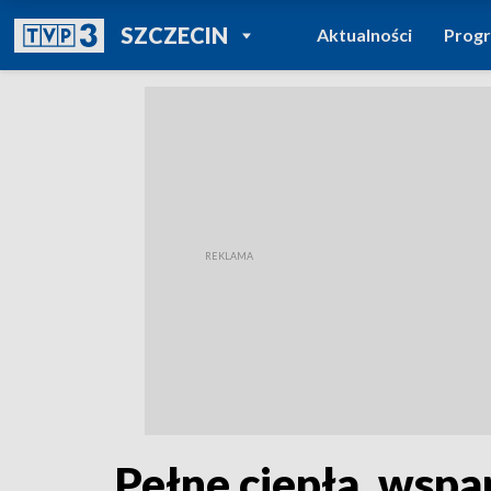
POWRÓT DO
SZCZECIN
Aktualności
Prog
TVP REGIONY
Pełne ciepła, wspa