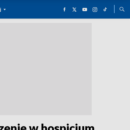
j
dzenie w hospicjum