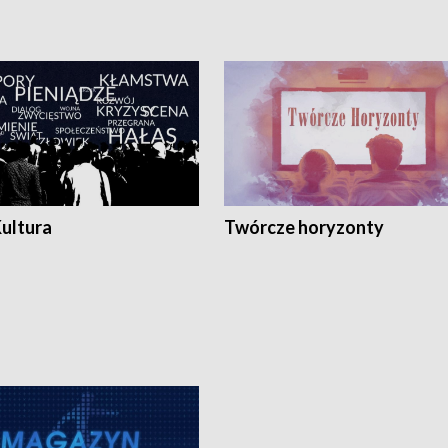
Kultura
Twórcze horyzonty