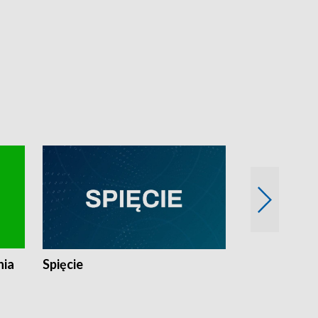
nia
Spięcie
Niedziałkow