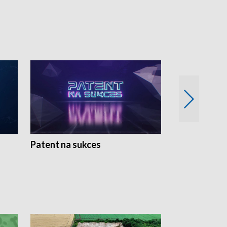
Patent na sukces
Rolnictwo w 