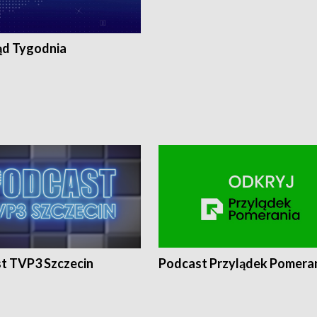
ąd Tygodnia
t TVP3 Szczecin
Podcast Przylądek Pomera