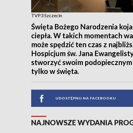
TVP3 Szczecin
Święta Bożego Narodzenia koja
ciepła. W takich momentach war
może spędzić ten czas z najbliż
Hospicjum św. Jana Ewangelisty
stworzyć swoim podopiecznym
tylko w święta.
UDOSTĘPNIJ NA FACEBOOKU
NAJNOWSZE WYDANIA PR