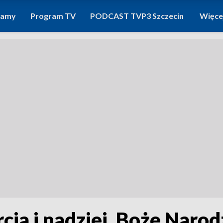
ramy
Program TV
PODCAST TVP3 Szczecin
Więce
rcia i nadziei. Boże Naro