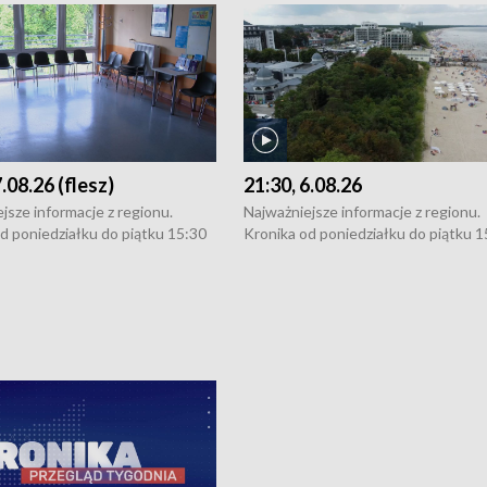
7.08.26 (flesz)
21:30, 6.08.26
jsze informacje z regionu.
Najważniejsze informacje z regionu.
d poniedziałku do piątku 15:30
Kronika od poniedziałku do piątku 1
16:30 (+ rozmowa), 18:30, 21:30.
(flesz), 16:30 (+ rozmowa), 18:30, 21
y i święta 15:30 i 16:30
W weekendy i święta 15:30 i 16:30
8:30 i 21:30. Dziennikarze czekają
(flesz), 18:30 i 21:30. Dziennikarze c
a zgłoszenia: Szczecin - tel. 91-
na Państwa zgłoszenia: Szczecin - te
0, Koszalin - tel. 94-34-50-054,
4 8-10-400, Koszalin - tel. 94-34-50
ronika@tvp.pl.
e-mail: kronika@tvp.pl.