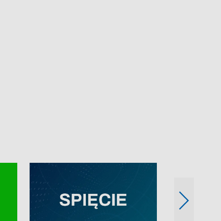
e-mail: kronika@tvp.pl.
e-mail: kronika@t