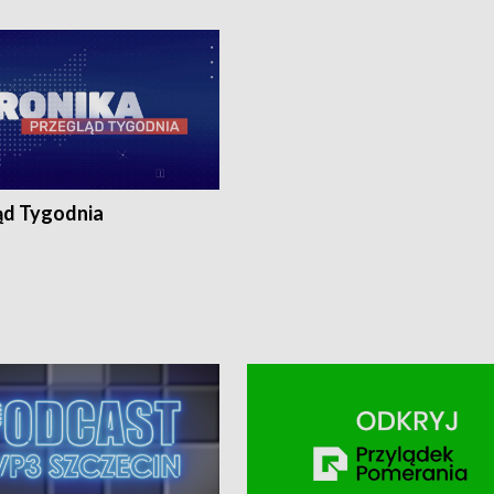
ronika@tvp.pl.
e-mail: kronika@tvp.pl.
ąd Tygodnia