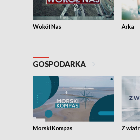
Wokół Nas
Arka
GOSPODARKA
Morski Kompas
Z wiat