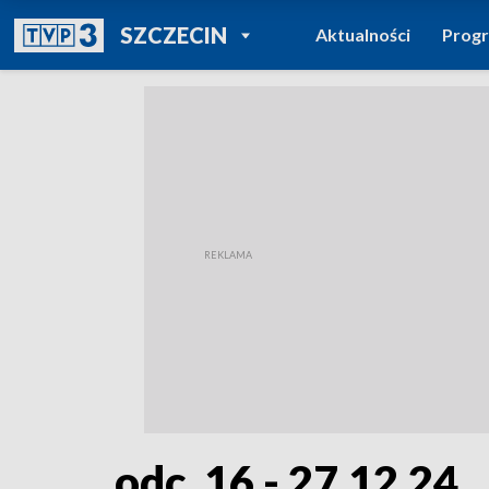
POWRÓT DO
SZCZECIN
Aktualności
Prog
TVP REGIONY
odc. 16 - 27.12.24