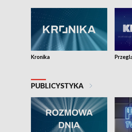
e-mail: kronika@tvp.pl.
e-mail: k
Kronika
Przegl
PUBLICYSTYKA