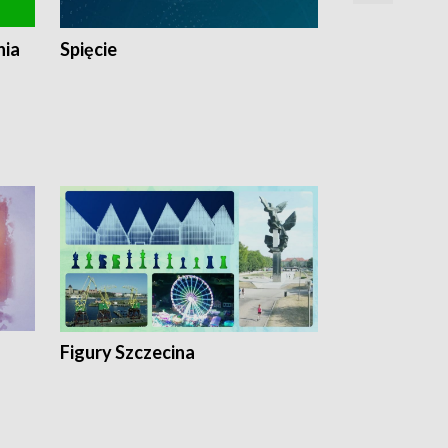
nia
Spięcie
Niedziałkow
Figury Szczecina