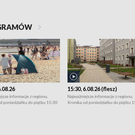
OGRAMÓW
6.08.26
15:30, 6.08.26 (flesz)
jsze informacje z regionu.
Najważniejsze informacje z regionu.
d poniedziałku do piątku 15:30
Kronika od poniedziałku do piątku 1
16:30 (+ rozmowa), 18:30, 21:30.
(flesz), 16:30 (+ rozmowa), 18:30, 21
y i święta 15:30 i 16:30
W weekendy i święta 15:30 i 16:30
8:30 i 21:30. Dziennikarze czekają
(flesz), 18:30 i 21:30. Dziennikarze c
a zgłoszenia: Szczecin - tel. 91-
na Państwa zgłoszenia: Szczecin - te
0, Koszalin - tel. 94-34-50-054,
4 8-10-400, Koszalin - tel. 94-34-50