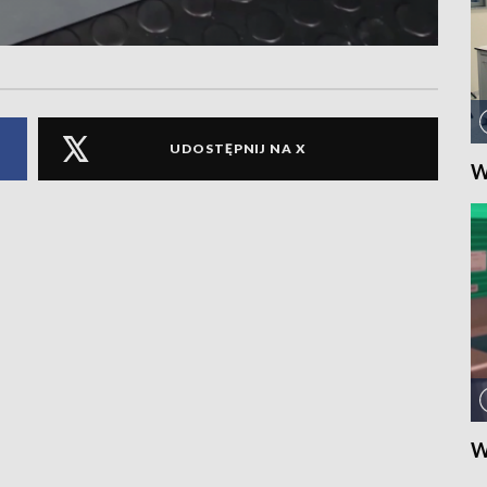
UDOSTĘPNIJ NA X
W
W