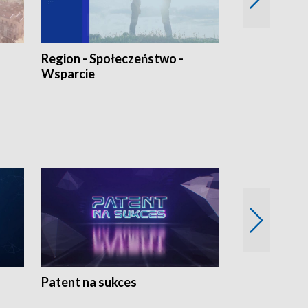
Region - Społeczeństwo -
Bez Barier
Wsparcie
Patent na sukces
Rolnictwo w 