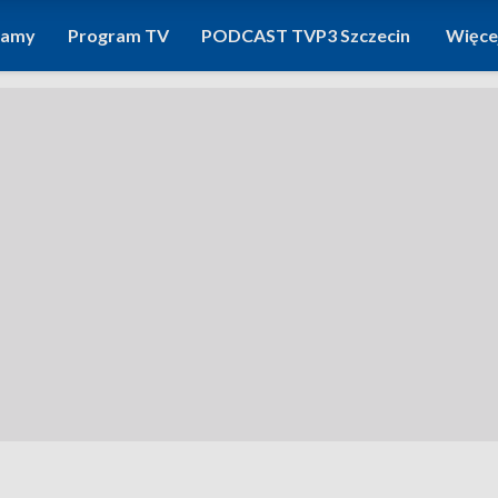
ramy
Program TV
PODCAST TVP3 Szczecin
Więce