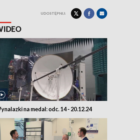
UDOSTĘPNIJ:
WIDEO
ynalazki na medal: odc. 14 - 20.12.24