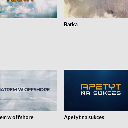
Barka
rem w offshore
Apetyt na sukces