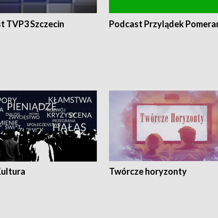
t TVP3 Szczecin
Podcast Przylądek Pomera
Kultura
Twórcze horyzonty