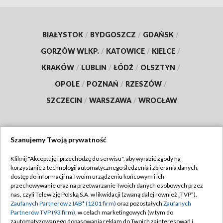
BIAŁYSTOK
/
BYDGOSZCZ
/
GDAŃSK
/
GORZÓW WLKP.
/
KATOWICE
/
KIELCE
/
KRAKÓW
/
LUBLIN
/
ŁÓDŹ
/
OLSZTYN
/
OPOLE
/
POZNAŃ
/
RZESZÓW
/
SZCZECIN
/
WARSZAWA
/
WROCŁAW
Szanujemy Twoją prywatność
Dołącz do nas:
Kliknij "Akceptuję i przechodzę do serwisu", aby wyrazić zgody na
korzystanie z technologii automatycznego śledzenia i zbierania danych,
TVP
dostęp do informacji na Twoim urządzeniu końcowym i ich
Abonament TVP
przechowywanie oraz na przetwarzanie Twoich danych osobowych przez
Regulamin TVP
nas, czyli Telewizję Polską S.A. w likwidacji (zwaną dalej również „TVP”),
Emisja w TVP
Polityka prywatności
Zaufanych Partnerów z IAB* (1201 firm)
oraz pozostałych
Zaufanych
Partnerów TVP (93 firm)
, w celach marketingowych (w tym do
Centrum informacji TVP
Moje zgody
zautomatyzowanego dopasowania reklam do Twoich zainteresowań i