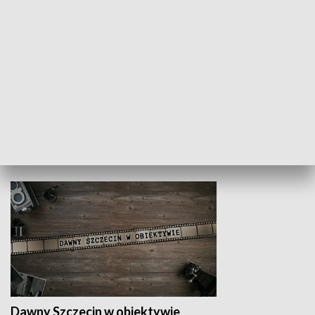
Z indeksem w ręku
Droga po suk
HISTORIA
Dawny Szczecin w obiektywie