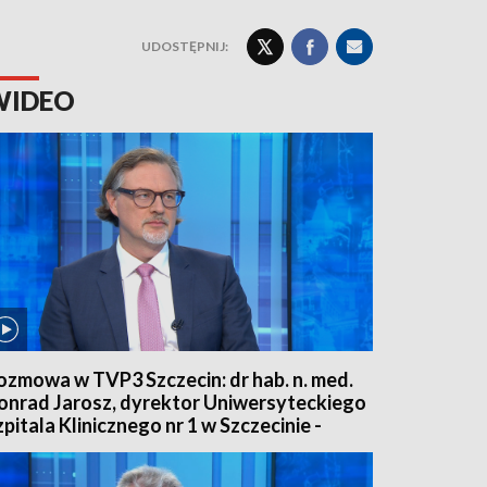
UDOSTĘPNIJ:
WIDEO
ozmowa w TVP3 Szczecin: dr hab. n. med.
onrad Jarosz, dyrektor Uniwersyteckiego
zpitala Klinicznego nr 1 w Szczecinie -
.08.26