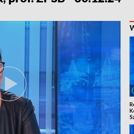
R
K
S
5