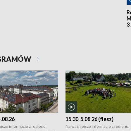
R
M
3
OGRAMÓW
5.08.26
15:30, 5.08.26 (flesz)
jsze informacje z regionu.
Najważniejsze informacje z regionu.