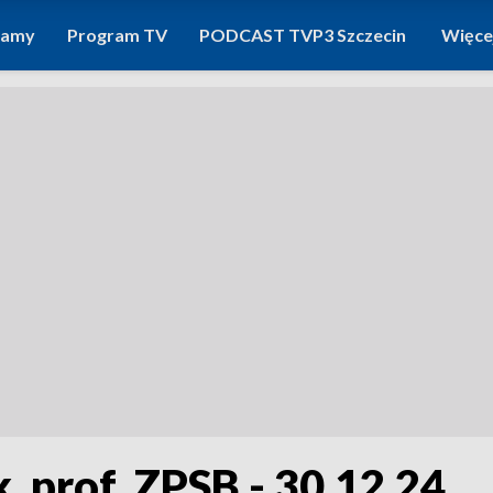
ramy
Program TV
PODCAST TVP3 Szczecin
Więce
, prof. ZPSB - 30.12.24