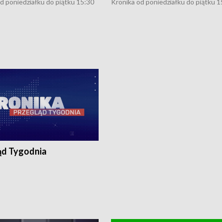
d poniedziałku do piątku 15:30
Kronika od poniedziałku do piątku 1
16:30 (+ rozmowa), 18:30, 21:30.
(flesz), 16:30 (+ rozmowa), 18:30, 21
y i święta 15:30 i 16:30
W weekendy i święta 15:30 i 16:30
8:30 i 21:30. Dziennikarze czekają
(flesz), 18:30 i 21:30. Dziennikarze c
a zgłoszenia: Szczecin - tel. 91-
na Państwa zgłoszenia: Szczecin - te
0, Koszalin - tel. 94-34-50-054,
4 8-10-400, Koszalin - tel. 94-34-50
ronika@tvp.pl.
e-mail: kronika@tvp.pl.
ąd Tygodnia