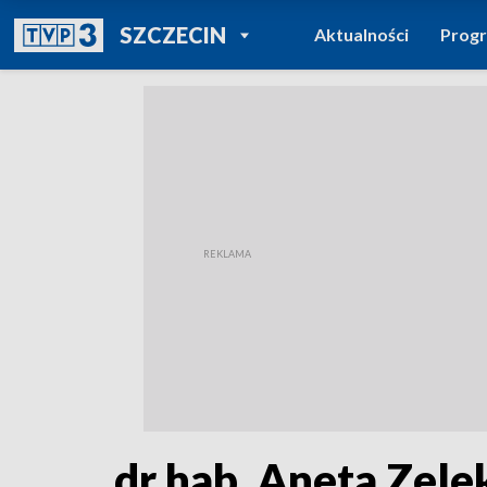
POWRÓT DO
SZCZECIN
Aktualności
Prog
TVP REGIONY
dr hab. Aneta Zelek