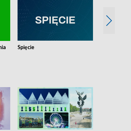
nia
Spięcie
Niedziałkow