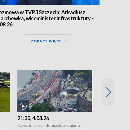
ozmowa w TVP3 Szczecin: Arkadiusz
archewka, wiceminister infrastruktury -
.08.26
ZOBACZ WIĘCEJ
21:30, 4.08.26
18:30, 4.08.2
Najważniejsze informacje z regionu.
Najważniejsze in