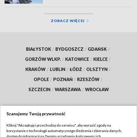
ZOBACZ WIĘCEJ
BIAŁYSTOK
/
BYDGOSZCZ
/
GDAŃSK
/
GORZÓW WLKP.
/
KATOWICE
/
KIELCE
/
KRAKÓW
/
LUBLIN
/
ŁÓDŹ
/
OLSZTYN
/
OPOLE
/
POZNAŃ
/
RZESZÓW
/
SZCZECIN
/
WARSZAWA
/
WROCŁAW
Szanujemy Twoją prywatność
Dołącz do nas:
Kliknij "Akceptuję i przechodzę do serwisu", aby wyrazić zgody na
korzystanie z technologii automatycznego śledzenia i zbierania danych,
TVP
dostęp do informacji na Twoim urządzeniu końcowym i ich