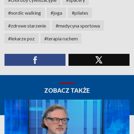
#nordic walking
#joga
#pilates
#zdrowe starzenie
#medycyna sportowa
#lekarze poz
#terapia ruchem
ZOBACZ TAKŻE