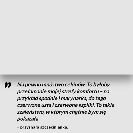
Stylizacja na domową zabawę wcale nie musi być mniej
efektowna. Wystarczy odrobina kreatywności, aby
błyszczeć nawet w gronie najbliższych.
Sylwester to doskonała okazja, aby wyjść poza swoją strefę
komfortu i postawić na coś bardziej odważnego. Katarzyna
Stańczak, mieszkanka Szczecina, zdradza swoje pomysły na
stylizację na tę wyjątkową noc.
Na pewno mnóstwo cekinów. To byłoby
przełamanie mojej strefy komfortu – na
przykład spodnie i marynarka, do tego
czerwone usta i czerwone szpilki. To takie
szaleństwo, w którym chętnie bym się
pokazała
– przyznała szczecinianka.