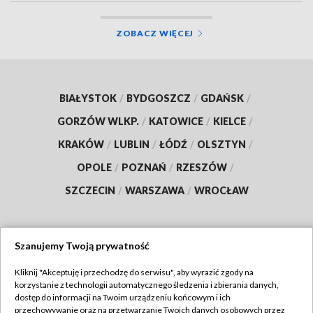
ZOBACZ WIĘCEJ
BIAŁYSTOK
/
BYDGOSZCZ
/
GDAŃSK
/
GORZÓW WLKP.
/
KATOWICE
/
KIELCE
/
KRAKÓW
/
LUBLIN
/
ŁÓDŹ
/
OLSZTYN
/
OPOLE
/
POZNAŃ
/
RZESZÓW
/
SZCZECIN
/
WARSZAWA
/
WROCŁAW
Szanujemy Twoją prywatność
Dołącz do nas:
Kliknij "Akceptuję i przechodzę do serwisu", aby wyrazić zgody na
korzystanie z technologii automatycznego śledzenia i zbierania danych,
TVP
dostęp do informacji na Twoim urządzeniu końcowym i ich
Abonament TVP
przechowywanie oraz na przetwarzanie Twoich danych osobowych przez