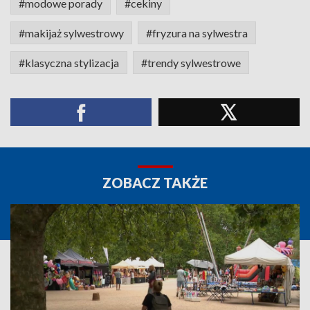
#modowe porady
#cekiny
#makijaż sylwestrowy
#fryzura na sylwestra
#klasyczna stylizacja
#trendy sylwestrowe
ZOBACZ TAKŻE