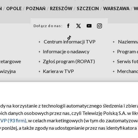
N
/
OPOLE
/
POZNAŃ
/
RZESZÓW
/
SZCZECIN
/
WARSZAWA
/
W
Dołącz do nas:
Centrum informacji TVP
Naziemna
Informacje o nadawcy
Program d
zetargowe
Zgłoś program (ROPAT)
Serwis fo
wizyjna
Kariera w TVP
Merchandi
Polityka prywatności
Moje zgody
Pomoc
Biuro re
ody na korzystanie z technologii automatycznego śledzenia i zbie
 danych osobowych przez nas, czyli Telewizję Polską S.A. w likw
VP (93 firm)
, w celach marketingowych (w tym do zautomatyzow
 poniżej, a także zgody na udostępnianie przez nas identyfikator