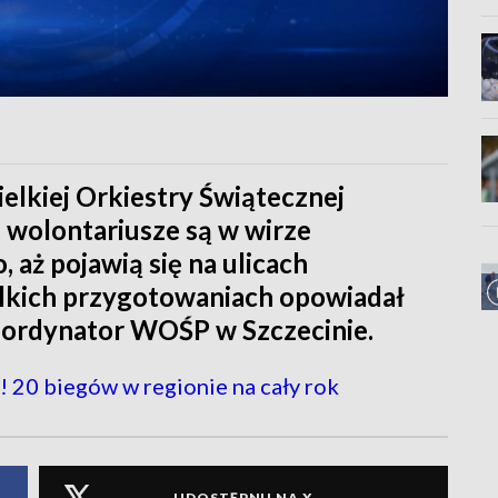
ielkiej Orkiestry Świątecznej
 wolontariusze są w wirze
 aż pojawią się na ulicach
elkich przygotowaniach opowiadał
koordynator WOŚP w Szczecinie.
 20 biegów w regionie na cały rok
UDOSTĘPNIJ NA X