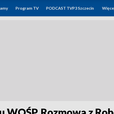
ramy
Program TV
PODCAST TVP3 Szczecin
Więce
ału WOŚP. Rozmowa z Rob