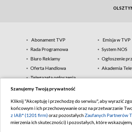
OLSZTY
Abonament TVP
Emisja w TVP
Rada Programowa
System NOS
Biuro Reklamy
Ogłoszenie pr
Oferta Handlowa
Akademia Tele
Telegazeta ogłoszenia
Szanujemy Twoją prywatność
Regulamin TVP
Kliknij "Akceptuję i przechodzę do serwisu", aby wyrazić zg
końcowym i ich przechowywanie oraz na przetwarzanie Twoich
z IAB* (1201 firm)
oraz pozostałych
Zaufanych Partnerów T
mierzenia ich skuteczności) i pozostałych, które wskazujemy