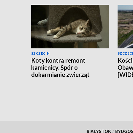
SZCZECIN
SZCZEC
Koty kontra remont
Kości
kamienicy. Spór o
Obawy
dokarmianie zwierząt
[WID
[WIDEO]
BIAŁYSTOK
/
BYDGO