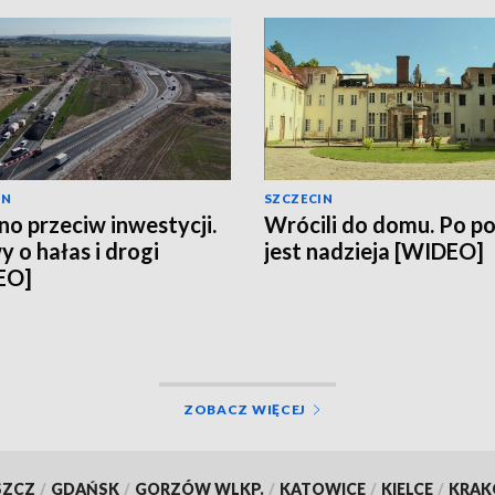
IN
SZCZECIN
no przeciw inwestycji.
Wrócili do domu. Po p
 o hałas i drogi
jest nadzieja [WIDEO]
EO]
ZOBACZ WIĘCEJ
SZCZ
/
GDAŃSK
/
GORZÓW WLKP.
/
KATOWICE
/
KIELCE
/
KRA