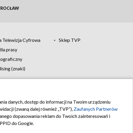
ROCŁAW
 Telewizja Cyfrowa
Sklep TVP
la prasy
tograficzny
sing (znaki)
klamy
Kontakt
rania danych, dostęp do informacji na Twoim urządzeniu
idacji (zwaną dalej również „TVP”),
Zaufanych Partnerów
anego dopasowania reklam do Twoich zainteresowań i
a PPID do Google.