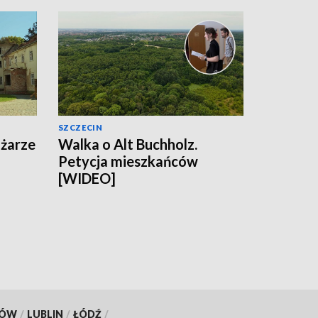
SZCZECIN
ożarze
Walka o Alt Buchholz.
Petycja mieszkańców
[WIDEO]
KÓW
/
LUBLIN
/
ŁÓDŹ
/