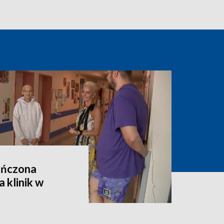
ończona
 klinik w