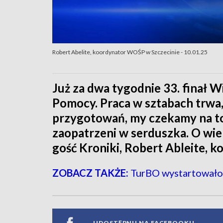
Robert Abelite, koordynator WOŚP w Szczecinie - 10.01.25
Już za dwa tygodnie 33. finał W
Pomocy. Praca w sztabach trwa,
przygotowań, my czekamy na to,
zaopatrzeni w serduszka. O wi
gość Kroniki, Robert Ableite, 
ZOBACZ TAKŻE:
TurBO wystartowało!
UDOSTĘPNIJ NA FACEBOOKU