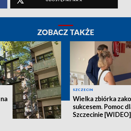
ZOBACZ TAKŻE
SZCZECIN
 na
Wielka zbiórka zak
sukcesem. Pomoc dla
Szczecinie [WIDEO]