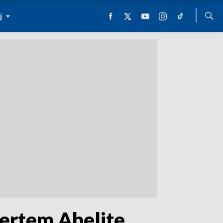
j
ertem Abelite