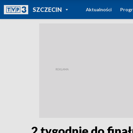
POWRÓT DO
SZCZECIN
Aktualności
Prog
TVP REGIONY
2 tygodnie do fin