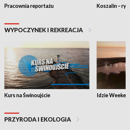
Pracownia reportażu
Koszalin – ryt
WYPOCZYNEK I REKREACJA
Kurs na Świnoujście
Idzie Weeken
PRZYRODA I EKOLOGIA