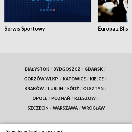
Serwis Sportowy
Europa z Blisk
BIAŁYSTOK
/
BYDGOSZCZ
/
GDAŃSK
/
GORZÓW WLKP.
/
KATOWICE
/
KIELCE
/
KRAKÓW
/
LUBLIN
/
ŁÓDŹ
/
OLSZTYN
/
OPOLE
/
POZNAŃ
/
RZESZÓW
/
SZCZECIN
/
WARSZAWA
/
WROCŁAW
Szanujemy Twoją prywatność