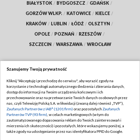
BIAŁYSTOK
/
BYDGOSZCZ
/
GDAŃSK
/
GORZÓW WLKP.
/
KATOWICE
/
KIELCE
/
KRAKÓW
/
LUBLIN
/
ŁÓDŹ
/
OLSZTYN
/
OPOLE
/
POZNAŃ
/
RZESZÓW
/
SZCZECIN
/
WARSZAWA
/
WROCŁAW
Szanujemy Twoją prywatność
Dołącz do nas:
Kliknij "Akceptuję i przechodzę do serwisu", aby wyrazić zgody na
korzystanie z technologii automatycznego śledzenia i zbierania danych,
TVP
dostęp do informacji na Twoim urządzeniu końcowym i ich
Abonament TVP
przechowywanie oraz na przetwarzanie Twoich danych osobowych przez
Regulamin TVP
nas, czyli Telewizję Polską S.A. w likwidacji (zwaną dalej również „TVP”),
Emisja w TVP
Polityka prywatności
Zaufanych Partnerów z IAB* (1201 firm)
oraz pozostałych
Zaufanych
Partnerów TVP (93 firm)
, w celach marketingowych (w tym do
Centrum informacji TVP
Moje zgody
zautomatyzowanego dopasowania reklam do Twoich zainteresowań i
mierzenia ich skuteczności) i pozostałych, które wskazujemy poniżej, a
Naziemna Telewizja Cyfrowa
Pomoc
także zgody na udostępnianie przez nas identyfikatora PPID do Google.
Sklep TVP
Biuro reklamy