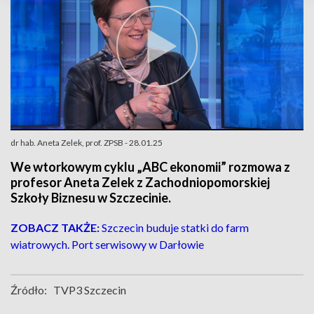
dr hab. Aneta Zelek, prof. ZPSB - 28.01.25
We wtorkowym cyklu „ABC ekonomii” rozmowa z
profesor Aneta Zelek z Zachodniopomorskiej
Szkoły Biznesu w Szczecinie.
ZOBACZ TAKŻE:
Szczecin buduje statki do farm
wiatrowych. Port serwisowy w Darłowie
Źródło:
TVP3 Szczecin