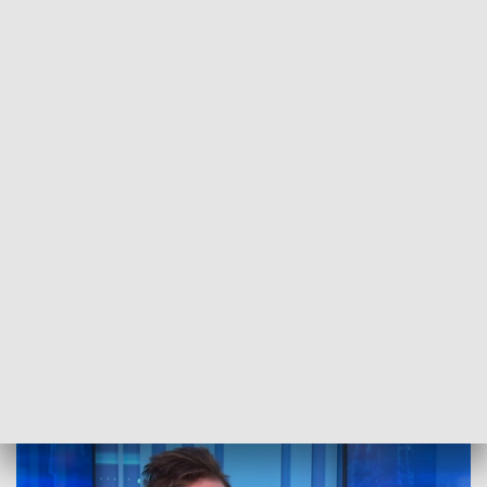
POWRÓT DO
SZCZECIN
TVP REGIONY
ABC ekonomii. Rozmowa z prof. Anetą
Zelek [WIDEO]
2025-01-28
ms