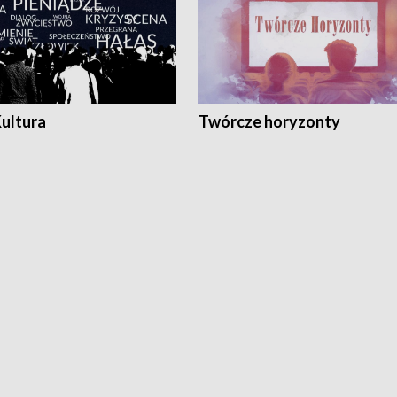
Kultura
Twórcze horyzonty