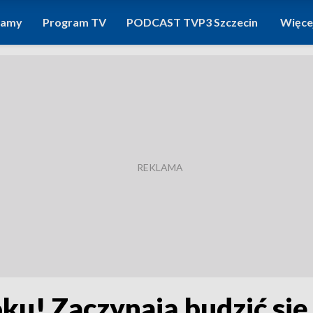
ramy
Program TV
PODCAST TVP3 Szczecin
Więce
ku! Zaczynają budzić si