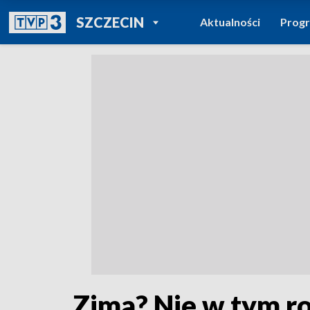
POWRÓT DO
SZCZECIN
Aktualności
Prog
TVP REGIONY
Zima? Nie w tym ro