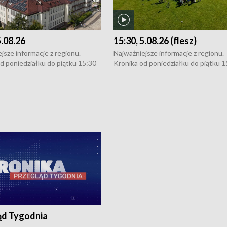
5.08.26
15:30, 5.08.26 (flesz)
jsze informacje z regionu.
Najważniejsze informacje z regionu.
d poniedziałku do piątku 15:30
Kronika od poniedziałku do piątku 1
16:30 (+ rozmowa), 18:30, 21:30.
(flesz), 16:30 (+ rozmowa), 18:30, 21
y i święta 15:30 i 16:30
W weekendy i święta 15:30 i 16:30
8:30 i 21:30. Dziennikarze czekają
(flesz), 18:30 i 21:30. Dziennikarze c
a zgłoszenia: Szczecin - tel. 91-
na Państwa zgłoszenia: Szczecin - te
0, Koszalin - tel. 94-34-50-054,
4 8-10-400, Koszalin - tel. 94-34-50
ronika@tvp.pl.
e-mail: kronika@tvp.pl.
ąd Tygodnia