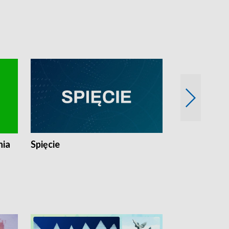
nia
Spięcie
Niedziałkow