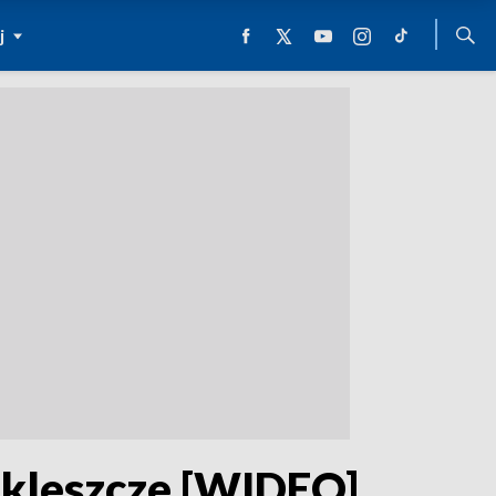
j
ę kleszcze [WIDEO]