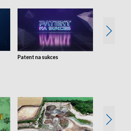
Patent na sukces
Rolnictwo w 