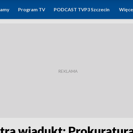
ramy
Program TV
PODCAST TVP3 Szczecin
Więce
ntra wiadukt: Prokuratur