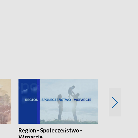
Region - Społeczeństwo -
Bez Barier
Wsparcie