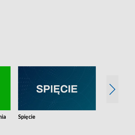
nia
Spięcie
Niedziałkow