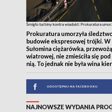
Śmigło turbiny kontra wiadukt: Prokuratura umor
Prokuratura umorzyła śledztwo
budowie ekspresowej trójki. W
Sułomina ciężarówka, przewożą
wiatrowej, nie zmieściła się po
nią. To jednak nie była wina kie
UDOSTĘPNIJ NA FACEBOOKU
NAJNOWSZE WYDANIA PR