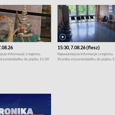
7.08.26
15:30, 7.08.26 (flesz)
jsze informacje z regionu.
Najważniejsze informacje z regionu.
d poniedziałku do piątku 15:30
Kronika od poniedziałku do piątku 1
16:30 (+ rozmowa), 18:30, 21:30.
(flesz), 16:30 (+ rozmowa), 18:30, 21
y i święta 15:30 i 16:30
W weekendy i święta 15:30 i 16:30
8:30 i 21:30. Dziennikarze czekają
(flesz), 18:30 i 21:30. Dziennikarze c
a zgłoszenia: Szczecin - tel. 91-
na Państwa zgłoszenia: Szczecin - te
0, Koszalin - tel. 94-34-50-054,
4 8-10-400, Koszalin - tel. 94-34-50
ronika@tvp.pl.
e-mail: kronika@tvp.pl.