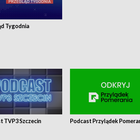
ąd Tygodnia
t TVP3 Szczecin
Podcast Przylądek Pomera