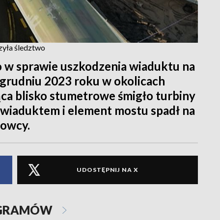
zyła śledztwo
 w sprawie uszkodzenia wiaduktu na
 grudniu 2023 roku w okolicach
ca blisko stumetrowe śmigło turbiny
d wiaduktem i element mostu spadł na
rowcy.
UDOSTĘPNIJ NA X
OGRAMÓW