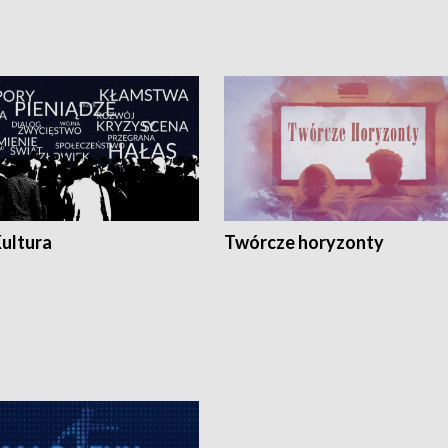
Kultura
Twórcze horyzonty