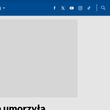
j
a umorzyła