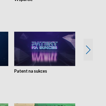
Patent na sukces
Rolnictwo w 