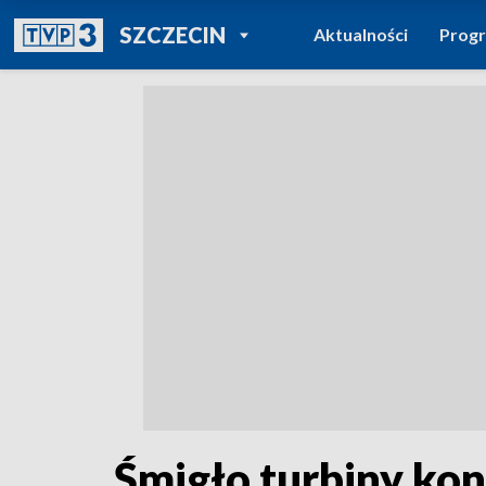
POWRÓT DO
SZCZECIN
Aktualności
Prog
TVP REGIONY
Śmigło turbiny ko