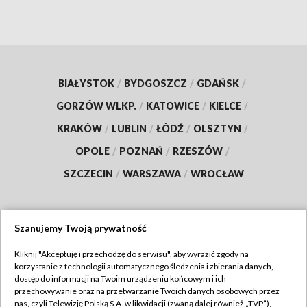
BIAŁYSTOK
/
BYDGOSZCZ
/
GDAŃSK
/
GORZÓW WLKP.
/
KATOWICE
/
KIELCE
/
KRAKÓW
/
LUBLIN
/
ŁÓDŹ
/
OLSZTYN
/
OPOLE
/
POZNAŃ
/
RZESZÓW
/
SZCZECIN
/
WARSZAWA
/
WROCŁAW
Szanujemy Twoją prywatność
Dołącz do nas:
Kliknij "Akceptuję i przechodzę do serwisu", aby wyrazić zgody na
korzystanie z technologii automatycznego śledzenia i zbierania danych,
TVP
dostęp do informacji na Twoim urządzeniu końcowym i ich
Abonament TVP
przechowywanie oraz na przetwarzanie Twoich danych osobowych przez
Regulamin TVP
nas, czyli Telewizję Polską S.A. w likwidacji (zwaną dalej również „TVP”),