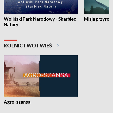
Woliński Park Narodowy - Skarbiec
Misja przyrod
Natury
ROLNICTWO I WIEŚ
Agro-szansa