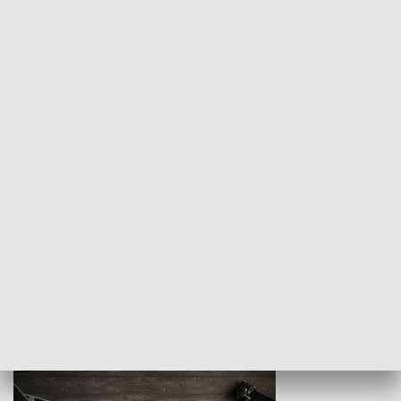
Z indeksem w ręku
Droga po suk
HISTORIA