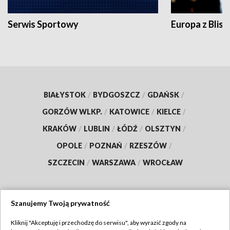
Serwis Sportowy
Europa z Blisk
BIAŁYSTOK
/
BYDGOSZCZ
/
GDAŃSK
/
GORZÓW WLKP.
/
KATOWICE
/
KIELCE
/
KRAKÓW
/
LUBLIN
/
ŁÓDŹ
/
OLSZTYN
/
OPOLE
/
POZNAŃ
/
RZESZÓW
/
SZCZECIN
/
WARSZAWA
/
WROCŁAW
Szanujemy Twoją prywatność
Dołącz do nas:
Kliknij "Akceptuję i przechodzę do serwisu", aby wyrazić zgody na