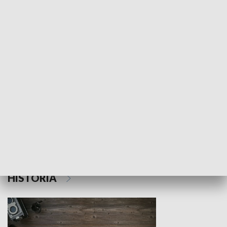
NAUKA I EDUKACJA
Z indeksem w ręku
Droga po suk
HISTORIA