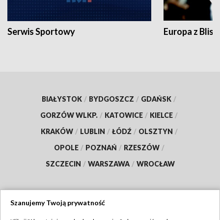
Serwis Sportowy
Europa z Blisk
BIAŁYSTOK
/
BYDGOSZCZ
/
GDAŃSK
/
GORZÓW WLKP.
/
KATOWICE
/
KIELCE
/
KRAKÓW
/
LUBLIN
/
ŁÓDŹ
/
OLSZTYN
/
OPOLE
/
POZNAŃ
/
RZESZÓW
/
SZCZECIN
/
WARSZAWA
/
WROCŁAW
Szanujemy Twoją prywatność
Dołącz do nas: