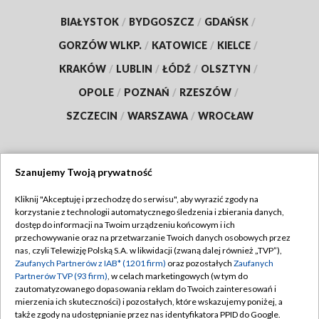
BIAŁYSTOK
/
BYDGOSZCZ
/
GDAŃSK
/
GORZÓW WLKP.
/
KATOWICE
/
KIELCE
/
KRAKÓW
/
LUBLIN
/
ŁÓDŹ
/
OLSZTYN
/
OPOLE
/
POZNAŃ
/
RZESZÓW
/
SZCZECIN
/
WARSZAWA
/
WROCŁAW
Szanujemy Twoją prywatność
Dołącz do nas:
Kliknij "Akceptuję i przechodzę do serwisu", aby wyrazić zgody na
korzystanie z technologii automatycznego śledzenia i zbierania danych,
TVP
dostęp do informacji na Twoim urządzeniu końcowym i ich
Abonament TVP
przechowywanie oraz na przetwarzanie Twoich danych osobowych przez
Regulamin TVP
nas, czyli Telewizję Polską S.A. w likwidacji (zwaną dalej również „TVP”),
Emisja w TVP
Polityka prywatności
Zaufanych Partnerów z IAB* (1201 firm)
oraz pozostałych
Zaufanych
Partnerów TVP (93 firm)
, w celach marketingowych (w tym do
Centrum informacji TVP
Moje zgody
zautomatyzowanego dopasowania reklam do Twoich zainteresowań i
mierzenia ich skuteczności) i pozostałych, które wskazujemy poniżej, a
Naziemna Telewizja Cyfrowa
Pomoc
także zgody na udostępnianie przez nas identyfikatora PPID do Google.