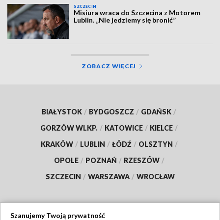
SZCZECIN
Misiura wraca do Szczecina z Motorem
Lublin. „Nie jedziemy się bronić”
ZOBACZ WIĘCEJ
BIAŁYSTOK
/
BYDGOSZCZ
/
GDAŃSK
/
GORZÓW WLKP.
/
KATOWICE
/
KIELCE
/
KRAKÓW
/
LUBLIN
/
ŁÓDŹ
/
OLSZTYN
/
OPOLE
/
POZNAŃ
/
RZESZÓW
/
SZCZECIN
/
WARSZAWA
/
WROCŁAW
Szanujemy Twoją prywatność