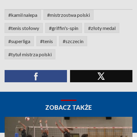
#kamil nalepa
#mistrzostwa polski
#tenis stołowy
#griffin's-spin
#złoty medal
#superliga
#tenis
#szczecin
#tytuł mistrza polski
ZOBACZ TAKŻE