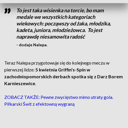
To jest taka wisienka na torcie, bo mam
medale we wszystkich kategoriach
wiekowych: począwszy od żaka, młodzika,
kadeta, juniora, młodzieżowca. To jest
naprawdę niesamowita radość
- dodaje Nalepa.
Teraz Nalepa przygotowuje się do kolejnego meczu w
pierwszej lidze:
5 kwietnia Griffin's-Spin w
zachodniopomorskich derbach spotka się z Darz Borem
Karnieszewice
.
ZOBACZ TAKŻE: Pewne zwycięstwo mimo utraty gola.
Piłkarski Świt z efektowną wygraną