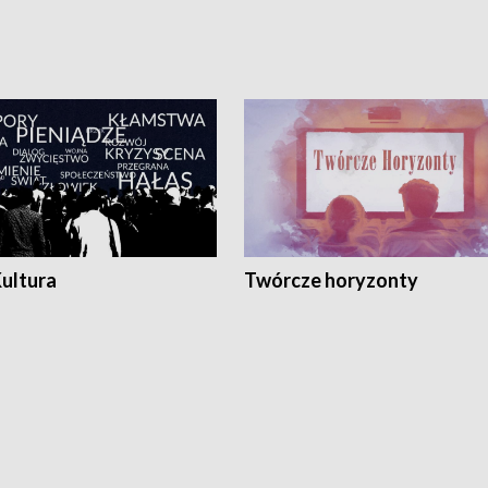
Kultura
Twórcze horyzonty