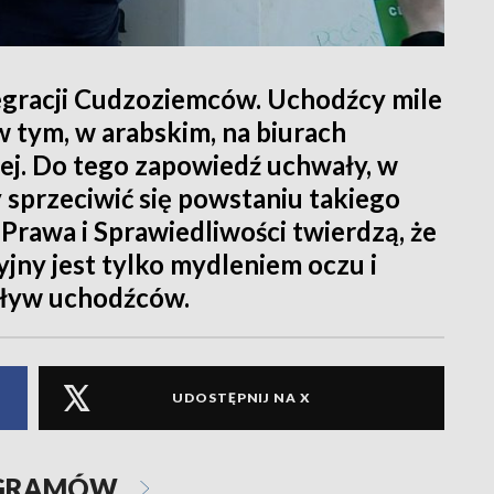
tegracji Cudzoziemców. Uchodźcy mile
w tym, w arabskim, na biurach
iej. Do tego zapowiedź uchwały, w
y sprzeciwić się powstaniu takiego
Prawa i Sprawiedliwości twierdzą, że
jny jest tylko mydleniem oczu i
pływ uchodźców.
UDOSTĘPNIJ NA X
OGRAMÓW