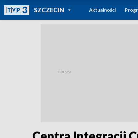
POWRÓT DO
SZCZECIN
Aktualności
Prog
TVP REGIONY
Centra Integracji 