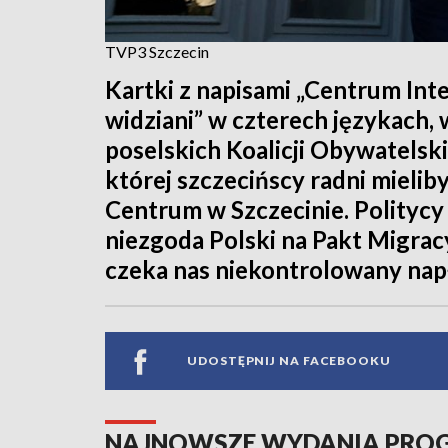
TVP3 Szczecin
Kartki z napisami „Centrum In
widziani” w czterech językach, 
poselskich Koalicji Obywatelsk
której szczecińscy radni mielib
Centrum w Szczecinie. Politycy 
niezgoda Polski na Pakt Migracy
czeka nas niekontrolowany na
UDOSTĘPNIJ NA FACEBOOKU
NAJNOWSZE WYDANIA PR