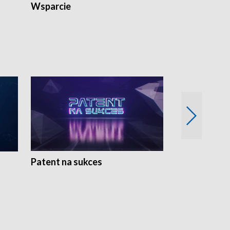
Wsparcie
Patent na sukces
Rolnictwo w 