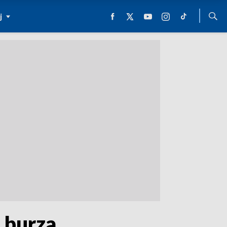
j
 burza