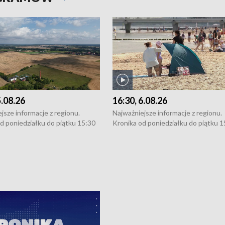
5.08.26
16:30, 6.08.26
jsze informacje z regionu.
Najważniejsze informacje z regionu.
d poniedziałku do piątku 15:30
Kronika od poniedziałku do piątku 1
16:30 (+ rozmowa), 18:30, 21:30.
(flesz), 16:30 (+ rozmowa), 18:30, 21
y i święta 15:30 i 16:30
W weekendy i święta 15:30 i 16:30
8:30 i 21:30. Dziennikarze czekają
(flesz), 18:30 i 21:30. Dziennikarze c
a zgłoszenia: Szczecin - tel. 91-
na Państwa zgłoszenia: Szczecin - te
0, Koszalin - tel. 94-34-50-054,
4 8-10-400, Koszalin - tel. 94-34-50
ronika@tvp.pl.
e-mail: kronika@tvp.pl.