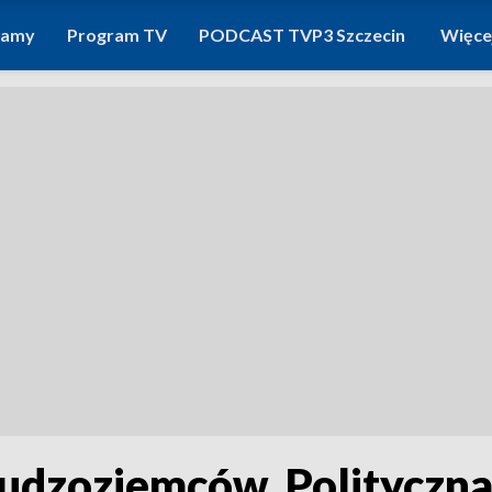
ramy
Program TV
PODCAST TVP3 Szczecin
Więce
Cudzoziemców. Polityczna