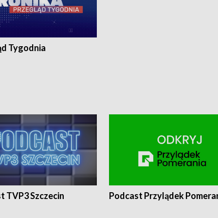
ąd Tygodnia
t TVP3 Szczecin
Podcast Przylądek Pomera