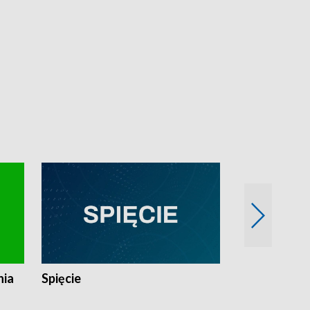
nia
Spięcie
Niedziałkow