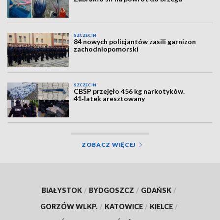
SZCZECIN
84 nowych policjantów zasili garnizon
zachodniopomorski
SZCZECIN
CBŚP przejęło 456 kg narkotyków.
41‑latek aresztowany
ZOBACZ WIĘCEJ
BIAŁYSTOK
/
BYDGOSZCZ
/
GDAŃSK
/
GORZÓW WLKP.
/
KATOWICE
/
KIELCE
/