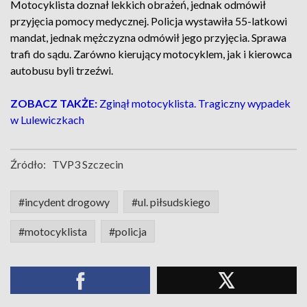
Motocyklista doznał lekkich obrażeń, jednak odmówił
przyjęcia pomocy medycznej. Policja wystawiła 55-latkowi
mandat, jednak mężczyzna odmówił jego przyjęcia. Sprawa
trafi do sądu. Zarówno kierujący motocyklem, jak i kierowca
autobusu byli trzeźwi.
ZOBACZ TAKŻE:
Zginął motocyklista. Tragiczny wypadek
w Lulewiczkach
Źródło:
TVP3 Szczecin
#incydent drogowy
#ul. piłsudskiego
#motocyklista
#policja