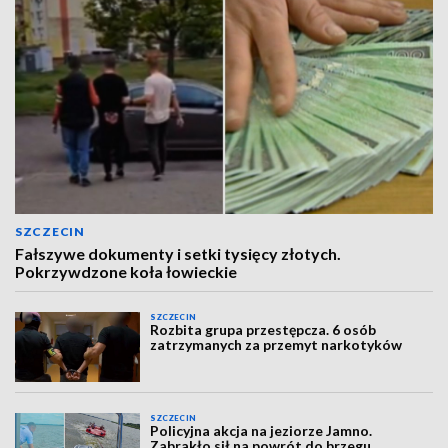
SZCZECIN
Fałszywe dokumenty i setki tysięcy złotych.
Pokrzywdzone koła łowieckie
SZCZECIN
Rozbita grupa przestępcza. 6 osób
zatrzymanych za przemyt narkotyków
SZCZECIN
Policyjna akcja na jeziorze Jamno.
Zabrakło sił na powrót do brzegu