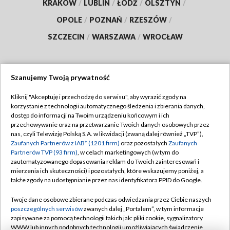
KRAKÓW
/
LUBLIN
/
ŁÓDŹ
/
OLSZTYN
/
OPOLE
/
POZNAŃ
/
RZESZÓW
/
SZCZECIN
/
WARSZAWA
/
WROCŁAW
Szanujemy Twoją prywatność
Dołącz do nas:
Kliknij "Akceptuję i przechodzę do serwisu", aby wyrazić zgody na
korzystanie z technologii automatycznego śledzenia i zbierania danych,
TVP
dostęp do informacji na Twoim urządzeniu końcowym i ich
Abonament TVP
przechowywanie oraz na przetwarzanie Twoich danych osobowych przez
Regulamin TVP
nas, czyli Telewizję Polską S.A. w likwidacji (zwaną dalej również „TVP”),
Emisja w TVP
Polityka prywatności
Zaufanych Partnerów z IAB* (1201 firm)
oraz pozostałych
Zaufanych
Partnerów TVP (93 firm)
, w celach marketingowych (w tym do
Centrum informacji TVP
Moje zgody
zautomatyzowanego dopasowania reklam do Twoich zainteresowań i
mierzenia ich skuteczności) i pozostałych, które wskazujemy poniżej, a
Naziemna Telewizja Cyfrowa
Pomoc
także zgody na udostępnianie przez nas identyfikatora PPID do Google.
Sklep TVP
Biuro reklamy
Twoje dane osobowe zbierane podczas odwiedzania przez Ciebie naszych
Rada Programowa
Kontakt
poszczególnych serwisów
zwanych dalej „Portalem”, w tym informacje
zapisywane za pomocą technologii takich jak: pliki cookie, sygnalizatory
System NOS
WWW lub innych podobnych technologii umożliwiających świadczenie