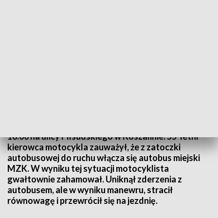
źródło: Adam Wójcik
Do zdarzenia drogowego doszło około godziny
18:00 na ulicy Piłsudskiego w Koszalinie. 55-letni
kierowca motocykla zauważył, że z zatoczki
autobusowej do ruchu włącza się autobus miejski
MZK. W wyniku tej sytuacji motocyklista
gwałtownie zahamował. Uniknął zderzenia z
autobusem, ale w wyniku manewru, stracił
równowagę i przewrócił się na jezdnię.