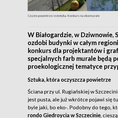
Czyste powietrze i estetyka. Konkurs na ekomurale
W Białogardzie, w Dziwnowie, Sz
ozdobi budynki w całym regioni
konkurs dla projektantów i gra
specjalnych farb murale będą po
proekologicznej tematyce przyp
Sztuka, która oczyszcza powietrze
Ściana przy ul. Rugiańskiej w Szczecin
jest pusta, ale już wkrótce pojawi się t
byle jaki, bo eko-. Podobny do tego, k
rondo Giedroycia w Szczecinie
, ciesz