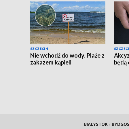
SZCZECIN
SZCZEC
Nie wchodź do wody. Plaże z
Akcyz
zakazem kąpieli
będą 
BIAŁYSTOK
/
BYDGO