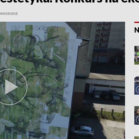
MORSKIE
N