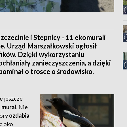
czecinie i Stepnicy - 11 ekomurali
e. Urząd Marszałkowski ogłosił
fików. Dzięki wykorzystaniu
chłaniały zanieczyszczenia, a dzięki
ominał o trosce o środowisko.
ie jeszcze
u
mural
. Nie
tóry
ozdabia
ąc oko