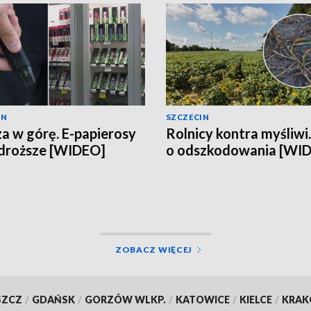
IN
SZCZECIN
a w górę. E-papierosy
Rolnicy kontra myśliwi
droższe [WIDEO]
o odszkodowania [WI
ZOBACZ WIĘCEJ
SZCZ
/
GDAŃSK
/
GORZÓW WLKP.
/
KATOWICE
/
KIELCE
/
KRA