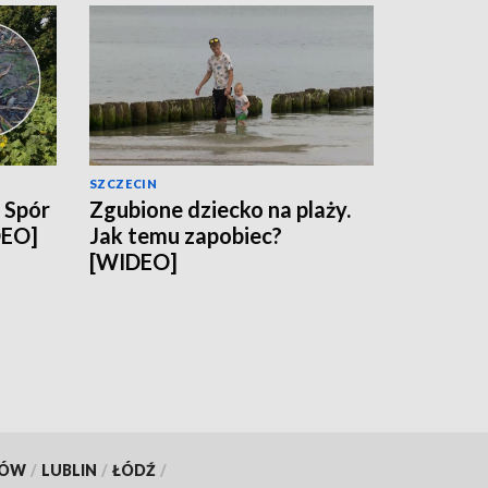
SZCZECIN
. Spór
Zgubione dziecko na plaży.
DEO]
Jak temu zapobiec?
[WIDEO]
KÓW
/
LUBLIN
/
ŁÓDŹ
/