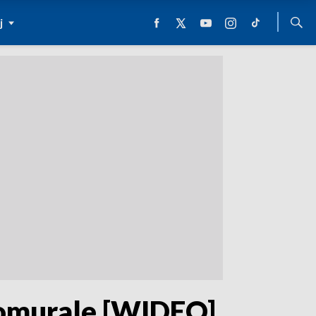
j
komurale [WIDEO]