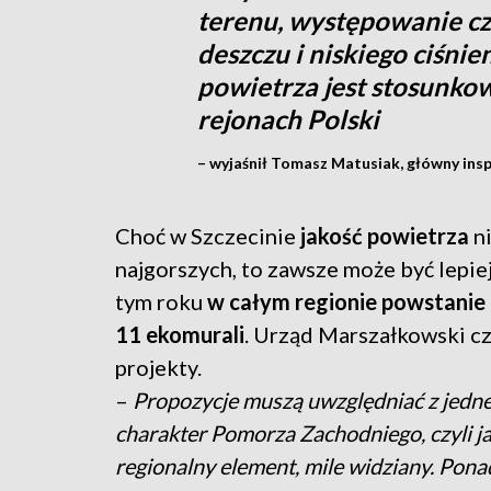
terenu, występowanie c
deszczu i niskiego ciśnie
powietrza jest stosunkow
rejonach Polski
– wyjaśnił Tomasz Matusiak, główny ins
Choć w Szczecinie
jakość powietrza
ni
najgorszych, to zawsze może być lepie
tym roku
w całym regionie powstanie 
11 ekomurali
. Urząd Marszałkowski c
projekty.
–
Propozycje muszą uwzględniać z jedne
charakter Pomorza Zachodniego, czyli ja
regionalny element, mile widziany. Pon