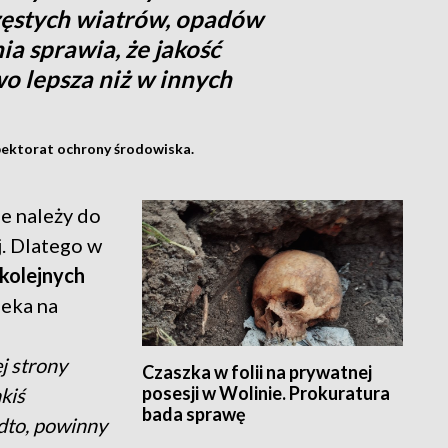
zęstych wiatrów, opadów
nia sprawia, że jakość
o lepsza niż w innych
pektorat ochrony środowiska.
e należy do
j. Dlatego w
kolejnych
zeka na
j strony
Czaszka w folii na prywatnej
posesji w Wolinie. Prokuratura
kiś
bada sprawę
adto, powinny