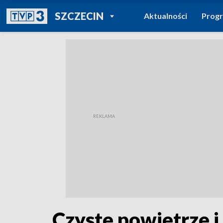
POWRÓT DO
SZCZECIN
Aktualności
Prog
TVP REGIONY
Czyste powietrze 