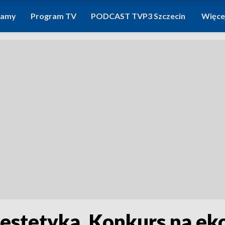
ramy
Program TV
PODCAST TVP3 Szczecin
Więce
i estetyka. Konkurs na e