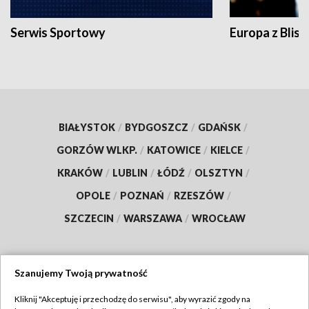
Serwis Sportowy
Europa z Blisk
BIAŁYSTOK
/
BYDGOSZCZ
/
GDAŃSK
/
GORZÓW WLKP.
/
KATOWICE
/
KIELCE
/
KRAKÓW
/
LUBLIN
/
ŁÓDŹ
/
OLSZTYN
/
OPOLE
/
POZNAŃ
/
RZESZÓW
/
SZCZECIN
/
WARSZAWA
/
WROCŁAW
Szanujemy Twoją prywatność
Dołącz do nas:
Kliknij "Akceptuję i przechodzę do serwisu", aby wyrazić zgody na