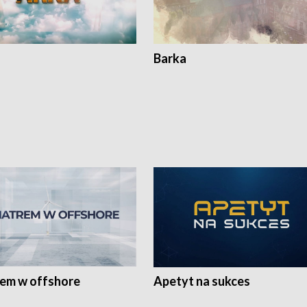
Barka
rem w offshore
Apetyt na sukces