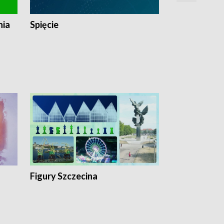
nia
Spięcie
Niedziałkow
Figury Szczecina