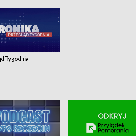
ronika@tvp.pl.
e-mail: kronika@tvp.pl.
ąd Tygodnia