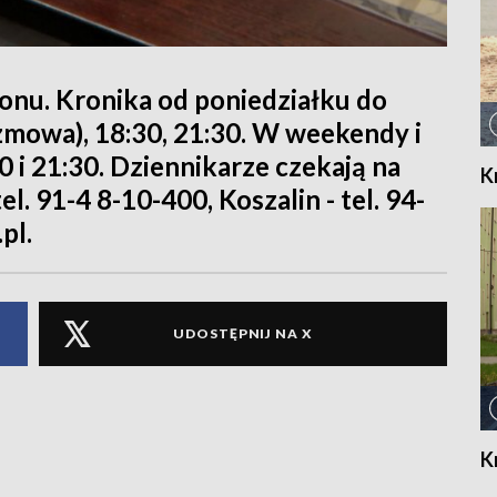
ionu. Kronika od poniedziałku do
rozmowa), 18:30, 21:30. W weekendy i
30 i 21:30. Dziennikarze czekają na
K
l. 91-4 8-10-400, Koszalin - tel. 94-
pl.
UDOSTĘPNIJ NA X
K