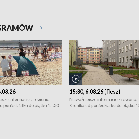
OGRAMÓW
6.08.26
15:30, 6.08.26 (flesz)
jsze informacje z regionu.
Najważniejsze informacje z regionu.
d poniedziałku do piątku 15:30
Kronika od poniedziałku do piątku 1
16:30 (+ rozmowa), 18:30, 21:30.
(flesz), 16:30 (+ rozmowa), 18:30, 21
y i święta 15:30 i 16:30
W weekendy i święta 15:30 i 16:30
8:30 i 21:30. Dziennikarze czekają
(flesz), 18:30 i 21:30. Dziennikarze c
a zgłoszenia: Szczecin - tel. 91-
na Państwa zgłoszenia: Szczecin - te
0, Koszalin - tel. 94-34-50-054,
4 8-10-400, Koszalin - tel. 94-34-50