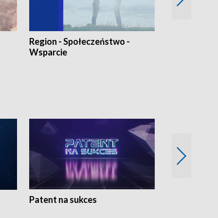
Region - Społeczeństwo -
Bez Barier
Wsparcie
Patent na sukces
Rolnictwo w 