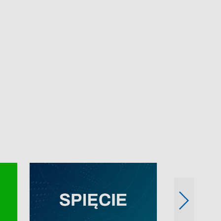
e-mail: kronika@tvp.pl.
e-mail: kronika@t