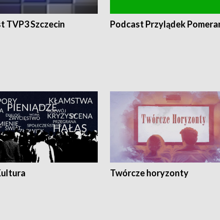
t TVP3 Szczecin
Podcast Przylądek Pomera
Kultura
Twórcze horyzonty