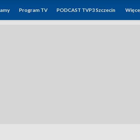
ramy
Program TV
PODCAST TVP3 Szczecin
Więce