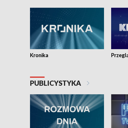
e-mail: kronika@tvp.pl.
e-mail: k
Kronika
Przegl
PUBLICYSTYKA