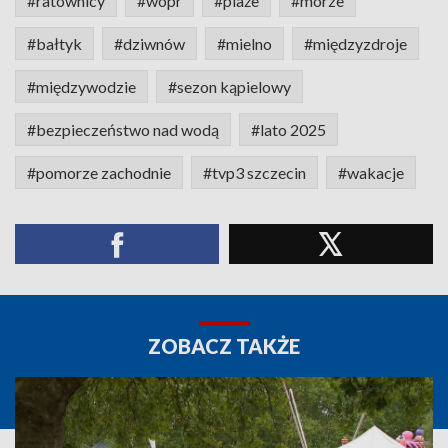
#ratownicy
#wopr
#plaże
#morze
#bałtyk
#dziwnów
#mielno
#międzyzdroje
#międzywodzie
#sezon kąpielowy
#bezpieczeństwo nad wodą
#lato 2025
#pomorze zachodnie
#tvp3 szczecin
#wakacje
ZOBACZ TAKŻE