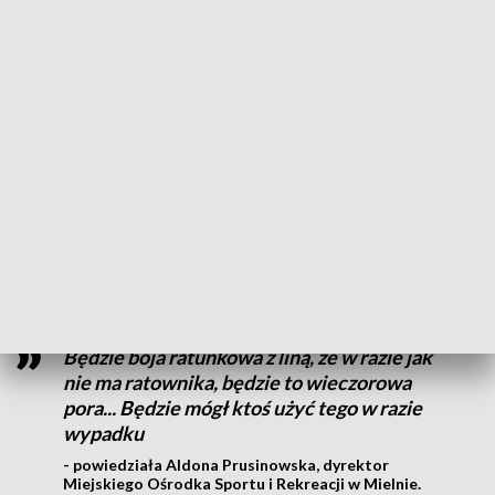
przebiec około pięciuset metrów, przepłynąć wokół
falochronów i spotykamy się na przydział stanowisk -
powiedział Leszek Pytel, szef ratowników WOPR w Mielnie.
Nowość na plaży
Na 18 stanowiskach w gminie Mielno
nad
bezpieczeństwem
będzie czuwać 80 ratowników
. W
zeszłym roku
interweniowali około 150 razy.
Tegoroczną
nowością na plaży będą tak zwane
stojaki życia
.
Będzie boja ratunkowa z liną, że w razie jak
nie ma ratownika, będzie to wieczorowa
pora... Będzie mógł ktoś użyć tego w razie
wypadku
- powiedziała Aldona Prusinowska, dyrektor
Miejskiego Ośrodka Sportu i Rekreacji w Mielnie.