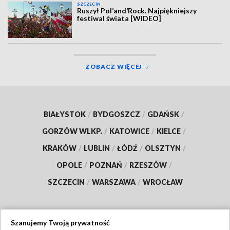
SZCZECIN
Ruszył Pol’and’Rock. Najpiękniejszy
festiwal świata [WIDEO]
ZOBACZ WIĘCEJ
BIAŁYSTOK
/
BYDGOSZCZ
/
GDAŃSK
/
GORZÓW WLKP.
/
KATOWICE
/
KIELCE
/
KRAKÓW
/
LUBLIN
/
ŁÓDŹ
/
OLSZTYN
/
OPOLE
/
POZNAŃ
/
RZESZÓW
/
SZCZECIN
/
WARSZAWA
/
WROCŁAW
Szanujemy Twoją prywatność