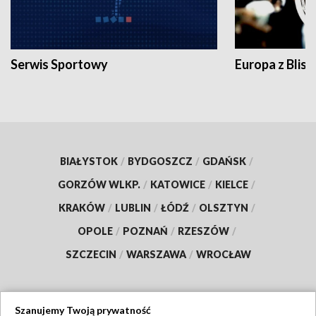
Serwis Sportowy
Europa z Blisk
BIAŁYSTOK
/
BYDGOSZCZ
/
GDAŃSK
/
GORZÓW WLKP.
/
KATOWICE
/
KIELCE
/
KRAKÓW
/
LUBLIN
/
ŁÓDŹ
/
OLSZTYN
/
OPOLE
/
POZNAŃ
/
RZESZÓW
/
SZCZECIN
/
WARSZAWA
/
WROCŁAW
Szanujemy Twoją prywatność