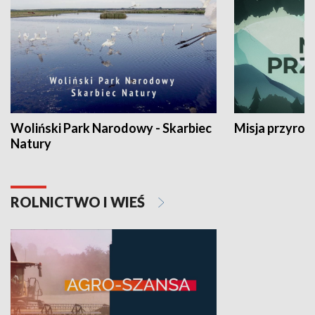
Woliński Park Narodowy - Skarbiec
Misja przyrod
Natury
ROLNICTWO I WIEŚ