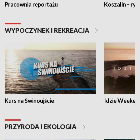
Pracownia reportażu
Koszalin – ryt
WYPOCZYNEK I REKREACJA
Kurs na Świnoujście
Idzie Weeken
PRZYRODA I EKOLOGIA