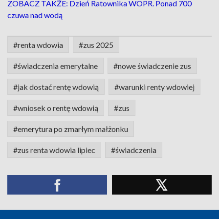
ZOBACZ TAKŻE: Dzień Ratownika WOPR. Ponad 700
czuwa nad wodą
#renta wdowia
#zus 2025
#świadczenia emerytalne
#nowe świadczenie zus
#jak dostać rentę wdowią
#warunki renty wdowiej
#wniosek o rentę wdowią
#zus
#emerytura po zmarłym małżonku
#zus renta wdowia lipiec
#świadczenia