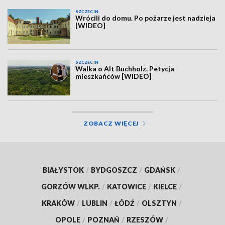
SZCZECIN
Wrócili do domu. Po pożarze jest nadzieja
[WIDEO]
SZCZECIN
Walka o Alt Buchholz. Petycja
mieszkańców [WIDEO]
ZOBACZ WIĘCEJ
BIAŁYSTOK
/
BYDGOSZCZ
/
GDAŃSK
/
GORZÓW WLKP.
/
KATOWICE
/
KIELCE
/
KRAKÓW
/
LUBLIN
/
ŁÓDŹ
/
OLSZTYN
/
OPOLE
/
POZNAŃ
/
RZESZÓW
/