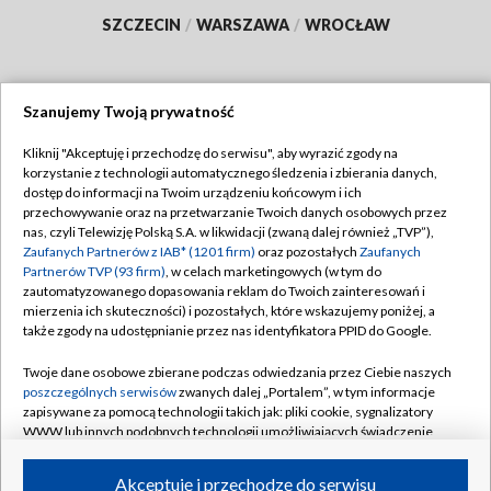
SZCZECIN
/
WARSZAWA
/
WROCŁAW
Szanujemy Twoją prywatność
Dołącz do nas:
Kliknij "Akceptuję i przechodzę do serwisu", aby wyrazić zgody na
korzystanie z technologii automatycznego śledzenia i zbierania danych,
TVP
dostęp do informacji na Twoim urządzeniu końcowym i ich
Abonament TVP
przechowywanie oraz na przetwarzanie Twoich danych osobowych przez
Regulamin TVP
nas, czyli Telewizję Polską S.A. w likwidacji (zwaną dalej również „TVP”),
Emisja w TVP
Polityka prywatności
Zaufanych Partnerów z IAB* (1201 firm)
oraz pozostałych
Zaufanych
Partnerów TVP (93 firm)
, w celach marketingowych (w tym do
Centrum informacji TVP
Moje zgody
zautomatyzowanego dopasowania reklam do Twoich zainteresowań i
mierzenia ich skuteczności) i pozostałych, które wskazujemy poniżej, a
Naziemna Telewizja Cyfrowa
Pomoc
także zgody na udostępnianie przez nas identyfikatora PPID do Google.
Sklep TVP
Biuro reklamy
Twoje dane osobowe zbierane podczas odwiedzania przez Ciebie naszych
Rada Programowa
Kontakt
poszczególnych serwisów
zwanych dalej „Portalem”, w tym informacje
zapisywane za pomocą technologii takich jak: pliki cookie, sygnalizatory
System NOS
WWW lub innych podobnych technologii umożliwiających świadczenie
dopasowanych i bezpiecznych usług, personalizację treści oraz reklam,
Informacje o nadawcy
Kanały
udostępnianie funkcji mediów społecznościowych oraz analizowanie
Akceptuję i przechodzę do serwisu
ruchu w Internecie.