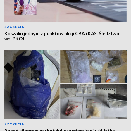
SZCZECIN
Koszalin jednym z punktów akcji CBA i KAS. Śledztwo
ws. PKOl
SZCZECIN
Ponad kilogram narkotyków w mieszkaniu 44‑latka