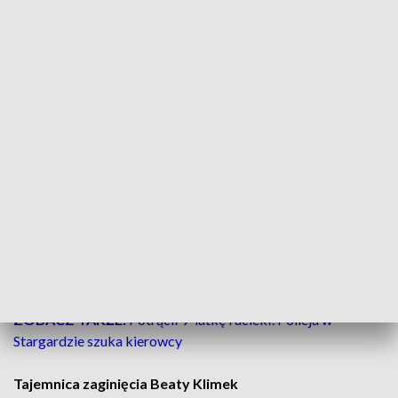
Łobescy śledczy zakończyli postępowanie w sprawie
znęcania się nad dziećmi przez Jana K.
Mężczyzna od
początku nie przyznawał się do winy, a prokuratura
finalnie umorzyła śledztwo.
Oznacza to, że w świetle
zebranych dowodów nie znaleziono podstaw do wniesienia
aktu oskarżenia.
Wraz z tą decyzją uchylono wszystkie zastosowane wobec
mężczyzny środki zapobiegawcze. Były to poręczenie
majątkowe, dozór policji oraz zakaz opuszczania kraju.
Co
najważniejsze dla rodziny, zniesiono również zakaz
kontaktowania się i zbliżania do
dzieci
.
ZOBACZ TAKŻE:
Potrącił 9-latkę i uciekł. Policja w
Stargardzie szuka kierowcy
Tajemnica zaginięcia Beaty Klimek