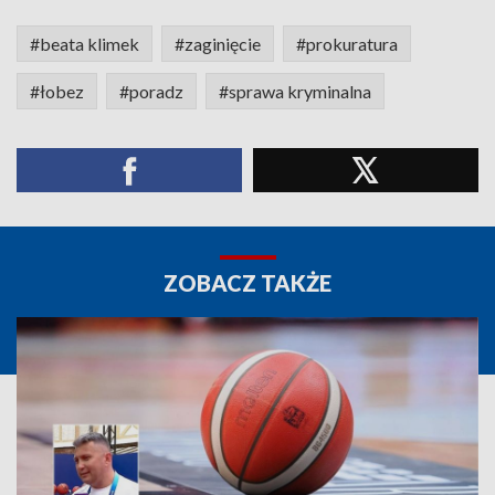
#beata klimek
#zaginięcie
#prokuratura
#łobez
#poradz
#sprawa kryminalna
ZOBACZ TAKŻE