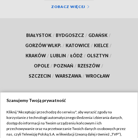
ZOBACZ WIĘCEJ
BIAŁYSTOK
/
BYDGOSZCZ
/
GDAŃSK
/
GORZÓW WLKP.
/
KATOWICE
/
KIELCE
/
KRAKÓW
/
LUBLIN
/
ŁÓDŹ
/
OLSZTYN
/
OPOLE
/
POZNAŃ
/
RZESZÓW
/
SZCZECIN
/
WARSZAWA
/
WROCŁAW
Szanujemy Twoją prywatność
Dołącz do nas:
Kliknij "Akceptuję i przechodzę do serwisu", aby wyrazić zgody na
korzystanie z technologii automatycznego śledzenia i zbierania danych,
TVP
dostęp do informacji na Twoim urządzeniu końcowym i ich
Abonament TVP
przechowywanie oraz na przetwarzanie Twoich danych osobowych przez
Regulamin TVP
nas, czyli Telewizję Polską S.A. w likwidacji (zwaną dalej również „TVP”),