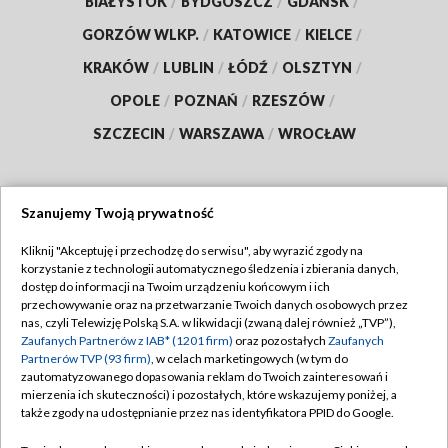
BIAŁYSTOK
/
BYDGOSZCZ
/
GDAŃSK
/
GORZÓW WLKP.
/
KATOWICE
/
KIELCE
/
KRAKÓW
/
LUBLIN
/
ŁÓDŹ
/
OLSZTYN
/
OPOLE
/
POZNAŃ
/
RZESZÓW
/
SZCZECIN
/
WARSZAWA
/
WROCŁAW
Szanujemy Twoją prywatność
Dołącz do nas:
Kliknij "Akceptuję i przechodzę do serwisu", aby wyrazić zgody na
korzystanie z technologii automatycznego śledzenia i zbierania danych,
TVP
dostęp do informacji na Twoim urządzeniu końcowym i ich
Abonament TVP
przechowywanie oraz na przetwarzanie Twoich danych osobowych przez
Regulamin TVP
nas, czyli Telewizję Polską S.A. w likwidacji (zwaną dalej również „TVP”),
Emisja w TVP
Polityka prywatności
Zaufanych Partnerów z IAB* (1201 firm)
oraz pozostałych
Zaufanych
Partnerów TVP (93 firm)
, w celach marketingowych (w tym do
Centrum informacji TVP
Moje zgody
zautomatyzowanego dopasowania reklam do Twoich zainteresowań i
mierzenia ich skuteczności) i pozostałych, które wskazujemy poniżej, a
Naziemna Telewizja Cyfrowa
Pomoc
także zgody na udostępnianie przez nas identyfikatora PPID do Google.
Sklep TVP
Biuro reklamy