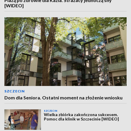
Plażą po zdrowie dla Kazia. Strażacy jednoczą siły
[WIDEO]
SZCZECIN
Dom dla Seniora. Ostatni moment na złożenie wniosku
SZCZECIN
Wielka zbiórka zakończona sukcesem.
Pomoc dla klinik w Szczecinie [WIDEO]