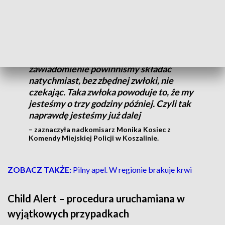
czasami w rodzicach wzięła taka
informacja, że należy odczekać ileś tam
godzin, wtedy można składać
zawiadomienie. Absolutnie to jest
nieprawda. W takim przypadku
zawiadomienie powinniśmy składać
natychmiast, bez zbędnej zwłoki, nie
czekając. Taka zwłoka powoduje to, że my
jesteśmy o trzy godziny później. Czyli tak
naprawdę jesteśmy już dalej
– zaznaczyła nadkomisarz Monika Kosiec z
Komendy Miejskiej Policji w Koszalinie.
ZOBACZ TAKŻE:
Pilny apel. W regionie brakuje krwi
Child Alert – procedura uruchamiana w
wyjątkowych przypadkach