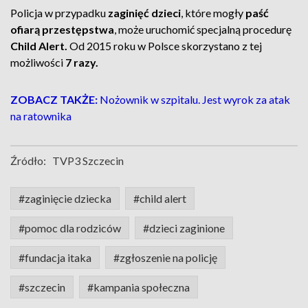
Policja w przypadku
zaginięć dzieci
, które mogły
paść
ofiarą przestępstwa
, może uruchomić specjalną procedurę
Child Alert.
Od 2015 roku w Polsce skorzystano z tej
możliwości
7 razy.
ZOBACZ TAKŻE:
Nożownik w szpitalu. Jest wyrok za atak
na ratownika
Źródło:
TVP3 Szczecin
#zaginięcie dziecka
#child alert
#pomoc dla rodziców
#dzieci zaginione
#fundacja itaka
#zgłoszenie na policję
#szczecin
#kampania społeczna