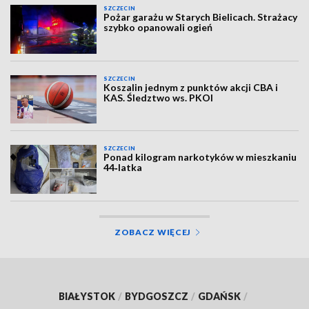
SZCZECIN
Pożar garażu w Starych Bielicach. Strażacy
szybko opanowali ogień
SZCZECIN
Koszalin jednym z punktów akcji CBA i
KAS. Śledztwo ws. PKOl
SZCZECIN
Ponad kilogram narkotyków w mieszkaniu
44‑latka
ZOBACZ WIĘCEJ
BIAŁYSTOK
/
BYDGOSZCZ
/
GDAŃSK
/