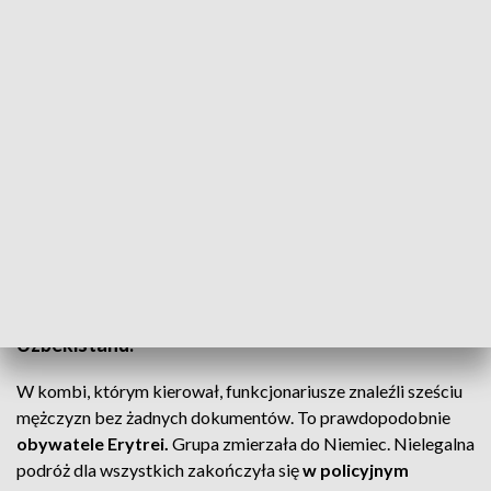
Przemyt ludzi do Niemiec. W Szczecinie zatrzymano 7 osób (fot. KMP
Szczecin)
Bez prawa jazdy, za to z sześcioma pasażerami na
gapę. Podczas kontroli trzeźwości szczecińska
drogówka zatrzymała 32-letniego obywatela
Uzbekistanu.
W kombi, którym kierował, funkcjonariusze znaleźli sześciu
mężczyzn bez żadnych dokumentów. To prawdopodobnie
obywatele Erytrei.
Grupa zmierzała do Niemiec. Nielegalna
podróż dla wszystkich zakończyła się
w policyjnym