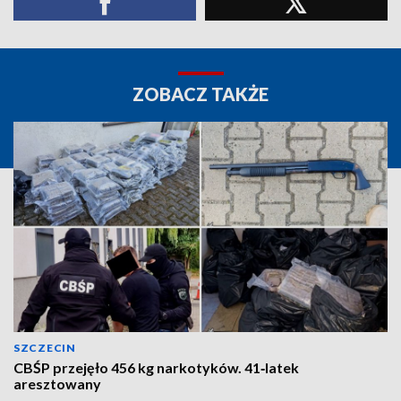
ZOBACZ TAKŻE
SZCZECIN
CBŚP przejęło 456 kg narkotyków. 41‑latek
aresztowany