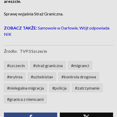
areszcie.
Sprawę wyjaśnia Straż Graniczna.
ZOBACZ TAKŻE:
Samowole w Darłowie. Wójt odpowiada
NIK
Źródło:
TVP3 Szczecin
#szczecin
#straż graniczna
#migranci
#erytrea
#uzbekistan
#kontrola drogowa
#nielegalna migracja
#policja
#zatrzymanie
#granica z niemcami