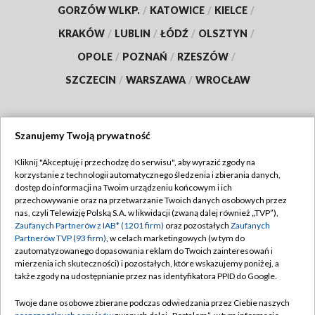
GORZÓW WLKP.
/
KATOWICE
/
KIELCE
/
KRAKÓW
/
LUBLIN
/
ŁÓDŹ
/
OLSZTYN
/
OPOLE
/
POZNAŃ
/
RZESZÓW
/
SZCZECIN
/
WARSZAWA
/
WROCŁAW
Szanujemy Twoją prywatność
Dołącz do nas:
Kliknij "Akceptuję i przechodzę do serwisu", aby wyrazić zgody na
korzystanie z technologii automatycznego śledzenia i zbierania danych,
TVP
dostęp do informacji na Twoim urządzeniu końcowym i ich
Abonament TVP
przechowywanie oraz na przetwarzanie Twoich danych osobowych przez
Regulamin TVP
nas, czyli Telewizję Polską S.A. w likwidacji (zwaną dalej również „TVP”),
Emisja w TVP
Polityka prywatności
Zaufanych Partnerów z IAB* (1201 firm)
oraz pozostałych
Zaufanych
Partnerów TVP (93 firm)
, w celach marketingowych (w tym do
Centrum informacji TVP
Moje zgody
zautomatyzowanego dopasowania reklam do Twoich zainteresowań i
mierzenia ich skuteczności) i pozostałych, które wskazujemy poniżej, a
Naziemna Telewizja Cyfrowa
Pomoc
także zgody na udostępnianie przez nas identyfikatora PPID do Google.
Sklep TVP
Biuro reklamy
Twoje dane osobowe zbierane podczas odwiedzania przez Ciebie naszych
Rada Programowa