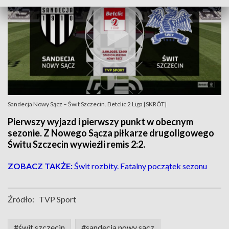
Sandecja Nowy Sącz – Świt Szczecin. Betclic 2 Liga [SKRÓT]
Pierwszy wyjazd i pierwszy punkt w obecnym
sezonie. Z Nowego Sącza piłkarze drugoligowego
Świtu Szczecin wywieźli remis 2:2.
ZOBACZ TAKŻE:
Świt rozbity. Fatalny początek sezonu
Źródło:
TVP Sport
#świt szczecin
#sandecja nowy sącz