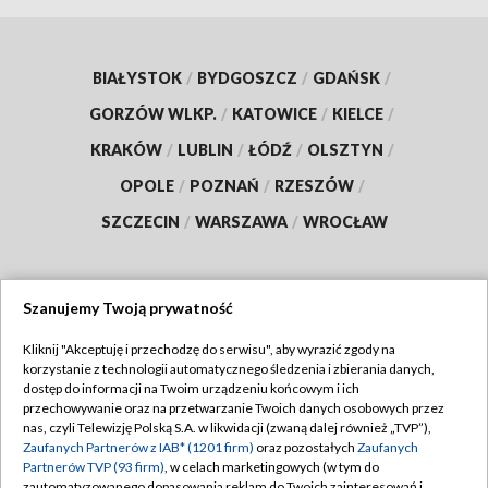
BIAŁYSTOK
/
BYDGOSZCZ
/
GDAŃSK
/
GORZÓW WLKP.
/
KATOWICE
/
KIELCE
/
KRAKÓW
/
LUBLIN
/
ŁÓDŹ
/
OLSZTYN
/
OPOLE
/
POZNAŃ
/
RZESZÓW
/
SZCZECIN
/
WARSZAWA
/
WROCŁAW
Szanujemy Twoją prywatność
Dołącz do nas:
Kliknij "Akceptuję i przechodzę do serwisu", aby wyrazić zgody na
korzystanie z technologii automatycznego śledzenia i zbierania danych,
TVP
dostęp do informacji na Twoim urządzeniu końcowym i ich
Abonament TVP
przechowywanie oraz na przetwarzanie Twoich danych osobowych przez
Regulamin TVP
nas, czyli Telewizję Polską S.A. w likwidacji (zwaną dalej również „TVP”),
Emisja w TVP
Polityka prywatności
Zaufanych Partnerów z IAB* (1201 firm)
oraz pozostałych
Zaufanych
Partnerów TVP (93 firm)
, w celach marketingowych (w tym do
Centrum informacji TVP
Moje zgody
zautomatyzowanego dopasowania reklam do Twoich zainteresowań i