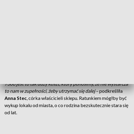
- zaznaczyła Anna Stec, córka właścicieli sklepu.
To oznacza coraz mniej klientów i drastyczny spadek
obrotów. -
Przyszedł chyba najtrudniejszy czas dla nas.
Kocham to miejsce, stworzyłam je i nie wyobrażam sobie,
żeby go nie było
– wyznała
Ewa Stec
, współwłaścicielka
sklepu.
Właściciele postulują o większe wsparcie. 30-procentowa
obniżka czynszu to dla nich za mało. -
Przy 10 000 zejściu do
7300 jest to tak duży koszt, który ponosimy, że nie wystarcza
to nam w zupełności, żeby utrzymać się dalej
– podkreśliła
Anna Stec
, córka właścicieli sklepu. Ratunkiem mógłby być
wykup lokalu od miasta, o co rodzina bezskutecznie stara się
od lat.