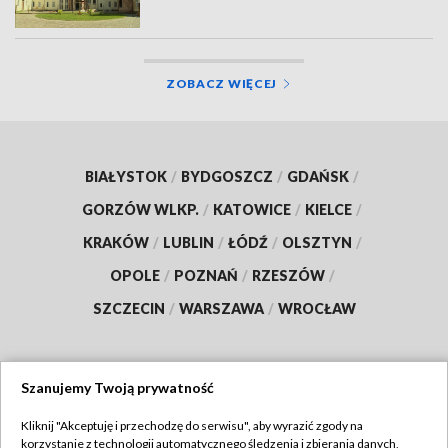
ZOBACZ WIĘCEJ
BIAŁYSTOK
/
BYDGOSZCZ
/
GDAŃSK
/
GORZÓW WLKP.
/
KATOWICE
/
KIELCE
/
KRAKÓW
/
LUBLIN
/
ŁÓDŹ
/
OLSZTYN
/
OPOLE
/
POZNAŃ
/
RZESZÓW
/
SZCZECIN
/
WARSZAWA
/
WROCŁAW
Szanujemy Twoją prywatność
Dołącz do nas:
Kliknij "Akceptuję i przechodzę do serwisu", aby wyrazić zgody na
korzystanie z technologii automatycznego śledzenia i zbierania danych,