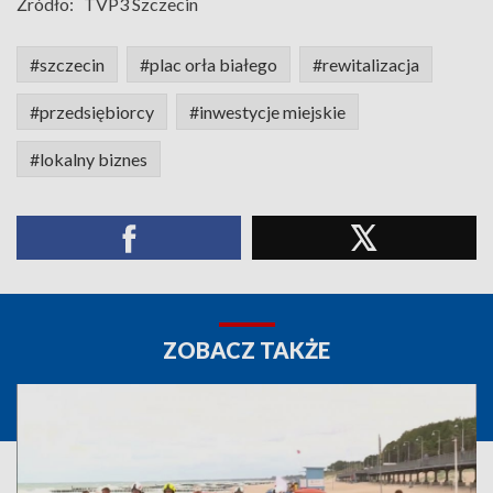
Źródło:
TVP3 Szczecin
#szczecin
#plac orła białego
#rewitalizacja
#przedsiębiorcy
#inwestycje miejskie
#lokalny biznes
ZOBACZ TAKŻE