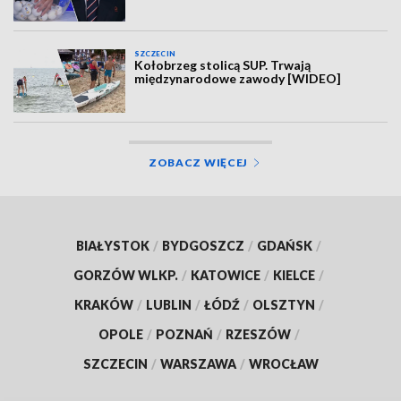
SZCZECIN
Kołobrzeg stolicą SUP. Trwają
międzynarodowe zawody [WIDEO]
ZOBACZ WIĘCEJ
BIAŁYSTOK
/
BYDGOSZCZ
/
GDAŃSK
/
GORZÓW WLKP.
/
KATOWICE
/
KIELCE
/
KRAKÓW
/
LUBLIN
/
ŁÓDŹ
/
OLSZTYN
/
OPOLE
/
POZNAŃ
/
RZESZÓW
/
SZCZECIN
/
WARSZAWA
/
WROCŁAW