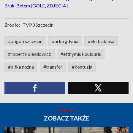
Bruk-Betem [GOLE, ZDJĘCIA]
Źródło:
TVP3 Szczecin
#pogoń szczecin
#arka gdynia
#ekstraklasa
#robert kolendowicz
#efthymis koulouris
#piłka nożna
#transfer
#kontuzja
ZOBACZ TAKŻE