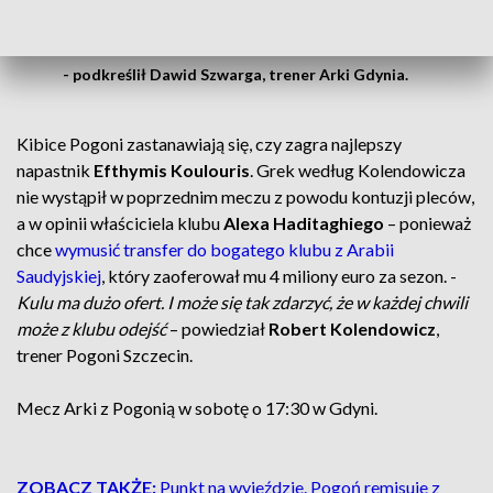
żebyśmy zagrali dobrze, konsekwentnie,
w każdej fazie gry przez cały mecz
- podkreślił Dawid Szwarga, trener Arki Gdynia.
Kibice Pogoni zastanawiają się, czy zagra najlepszy
napastnik
Efthymis Koulouris
. Grek według Kolendowicza
nie wystąpił w poprzednim meczu z powodu kontuzji pleców,
a w opinii właściciela klubu
Alexa Haditaghiego
– ponieważ
chce
wymusić transfer do bogatego klubu z Arabii
Saudyjskiej
, który zaoferował mu 4 miliony euro za sezon. -
Kulu ma dużo ofert. I może się tak zdarzyć, że w każdej chwili
może z klubu odejść
– powiedział
Robert Kolendowicz
,
trener Pogoni Szczecin.
Mecz Arki z Pogonią w sobotę o 17:30 w Gdyni.
ZOBACZ TAKŻE:
Punkt na wyjeździe. Pogoń remisuje z