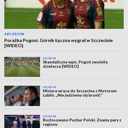
SZCZECIN
Porażka Pogoni. Górnik Łęczna wygrał w Szczecinie
[WIDEO]
SZCZECIN
Skandaliczny wpis. Pogoń zwolniła
działacza [WIDEO]
SZCZECIN
Misiura wraca do Szczecina z Motorem
Lublin. „Nie jedziemy się bronić”
SZCZECIN
Rozlosowano Puchar Polski. Znamy pary z
regionu