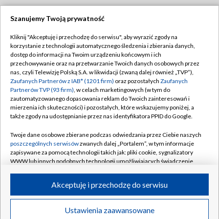
Szanujemy Twoją prywatność
Dołącz do nas:
Kliknij "Akceptuję i przechodzę do serwisu", aby wyrazić zgody na
korzystanie z technologii automatycznego śledzenia i zbierania danych,
TVP
dostęp do informacji na Twoim urządzeniu końcowym i ich
Abonament TVP
przechowywanie oraz na przetwarzanie Twoich danych osobowych przez
Regulamin TVP
nas, czyli Telewizję Polską S.A. w likwidacji (zwaną dalej również „TVP”),
Emisja w TVP
Polityka prywatności
Zaufanych Partnerów z IAB* (1201 firm)
oraz pozostałych
Zaufanych
Partnerów TVP (93 firm)
, w celach marketingowych (w tym do
Centrum informacji TVP
Moje zgody
zautomatyzowanego dopasowania reklam do Twoich zainteresowań i
mierzenia ich skuteczności) i pozostałych, które wskazujemy poniżej, a
Naziemna Telewizja Cyfrowa
Pomoc
także zgody na udostępnianie przez nas identyfikatora PPID do Google.
Sklep TVP
Biuro reklamy
Twoje dane osobowe zbierane podczas odwiedzania przez Ciebie naszych
Rada Programowa
Kontakt
poszczególnych serwisów
zwanych dalej „Portalem”, w tym informacje
zapisywane za pomocą technologii takich jak: pliki cookie, sygnalizatory
System NOS
WWW lub innych podobnych technologii umożliwiających świadczenie
dopasowanych i bezpiecznych usług, personalizację treści oraz reklam,
Informacje o nadawcy
Kanały
udostępnianie funkcji mediów społecznościowych oraz analizowanie
Akceptuję i przechodzę do serwisu
ruchu w Internecie.
Program dla prasy
©2026 Telewizja Polska S.A. w likwidacji
Biuro Reklamy
Twoje dane osobowe zbierane podczas odwiedzania przez Ciebie
Ustawienia zaawansowane
poszczególnych serwisów
na Portalu, takie jak adresy IP, identyfikatory