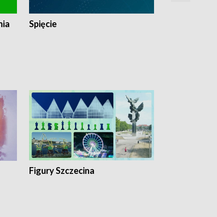
nia
Spięcie
Niedziałkow
Figury Szczecina