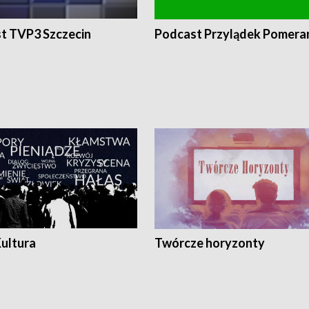
t TVP3 Szczecin
Podcast Przylądek Pomera
Kultura
Twórcze horyzonty