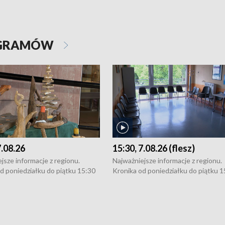
OGRAMÓW
7.08.26
15:30, 7.08.26 (flesz)
jsze informacje z regionu.
Najważniejsze informacje z regionu.
d poniedziałku do piątku 15:30
Kronika od poniedziałku do piątku 1
16:30 (+ rozmowa), 18:30, 21:30.
(flesz), 16:30 (+ rozmowa), 18:30, 21
y i święta 15:30 i 16:30
W weekendy i święta 15:30 i 16:30
8:30 i 21:30. Dziennikarze czekają
(flesz), 18:30 i 21:30. Dziennikarze c
a zgłoszenia: Szczecin - tel. 91-
na Państwa zgłoszenia: Szczecin - te
0, Koszalin - tel. 94-34-50-054,
4 8-10-400, Koszalin - tel. 94-34-50