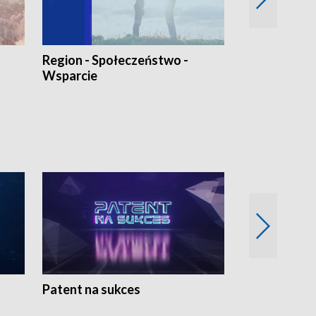
Region - Społeczeństwo -
Bez Barier
Wsparcie
Patent na sukces
Rolnictwo w 