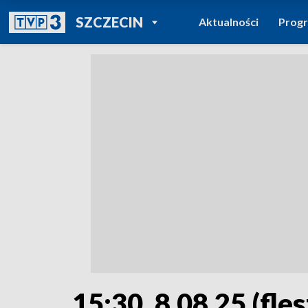
POWRÓT DO
SZCZECIN
Aktualności
Prog
TVP REGIONY
15:30, 8.08.25 (fles