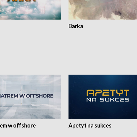
Barka
rem w offshore
Apetyt na sukces