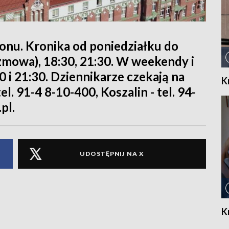
ionu. Kronika od poniedziałku do
rozmowa), 18:30, 21:30. W weekendy i
30 i 21:30. Dziennikarze czekają na
K
l. 91-4 8-10-400, Koszalin - tel. 94-
pl.
UDOSTĘPNIJ NA X
K