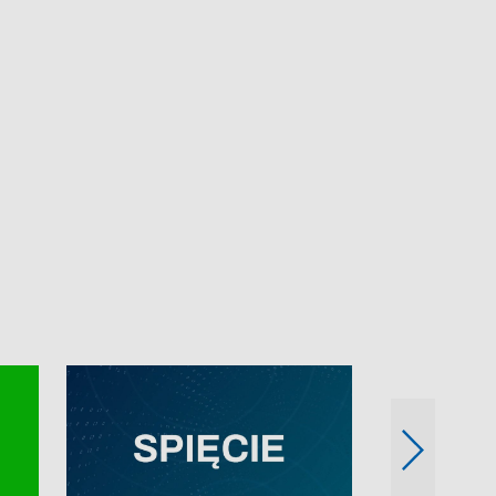
e-mail: kronika@tvp.pl.
e-mail: kronika@t