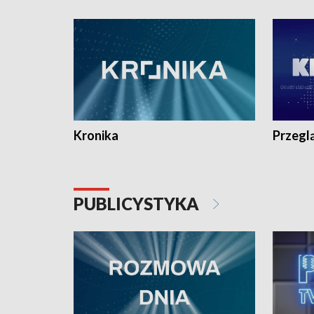
e-mail: kronika@tvp.pl.
e-mail: k
Kronika
Przegl
PUBLICYSTYKA