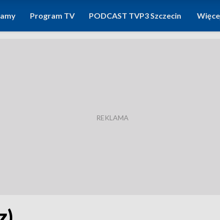
ramy
Program TV
PODCAST TVP3 Szczecin
Więce
z)