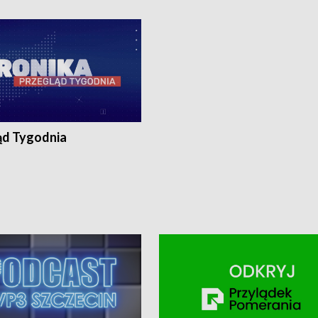
ronika@tvp.pl.
e-mail: kronika@tvp.pl.
ąd Tygodnia