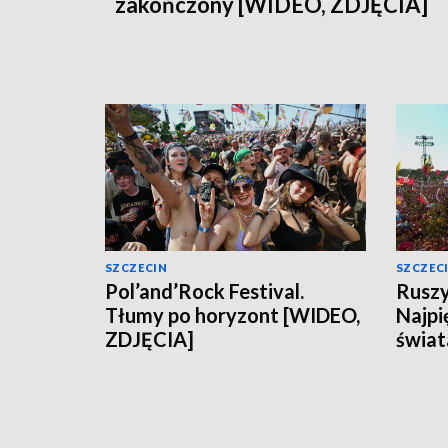
zakończony [WIDEO, ZDJĘCIA]
SZCZECIN
SZCZEC
Pol’and’Rock Festival.
Ruszy
Tłumy po horyzont [WIDEO,
Najpi
ZDJĘCIA]
świa