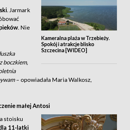
ski
. Jarmark
róbować
ypieków
. Nie
Kameralna plaża w Trzebieży.
Spokój i atrakcje blisko
Szczecina [WIDEO]
duszka
z boczkiem,
oletnia
ybywam
– opowiadała Maria Walkosz,
czenie małej Antosi
a stoisku
dla 11-latki