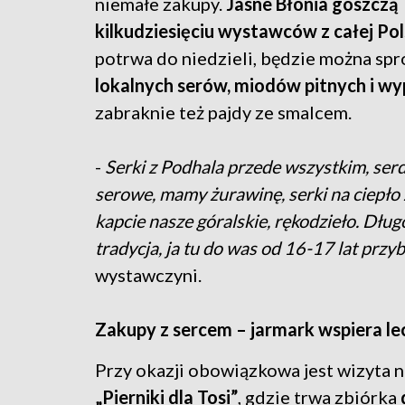
niemałe zakupy.
Jasne Błonia goszczą
kilkudziesięciu wystawców z całej Pol
potrwa do niedzieli, będzie można sp
lokalnych serów, miodów pitnych i w
zabraknie też pajdy ze smalcem.
-
Serki z Podhala przede wszystkim, ser
serowe, mamy żurawinę, serki na ciepło 
kapcie nasze góralskie, rękodzieło. Dług
tradycja, ja tu do was od 16-17 lat prz
wystawczyni.
Zakupy z sercem – jarmark wspiera le
Przy okazji obowiązkowa jest wizyta n
„Pierniki dla Tosi”
, gdzie trwa zbiórka