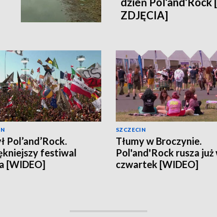
dzień Pol'and'Rock
ZDJĘCIA]
IN
SZCZECIN
ł Pol’and’Rock.
Tłumy w Broczynie.
ękniejszy festiwal
Pol'and'Rock rusza już
ta [WIDEO]
czwartek [WIDEO]