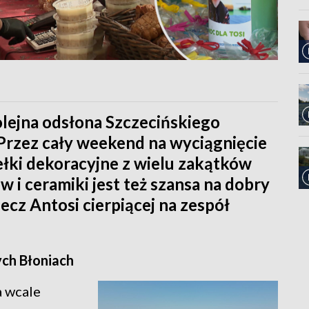
olejna odsłona Szczecińskiego
Przez cały weekend na wyciągnięcie
ełki dekoracyjne z wielu zakątków
 i ceramiki jest też szansa na dobry
zecz Antosi cierpiącej na zespół
nych Błoniach
a wcale