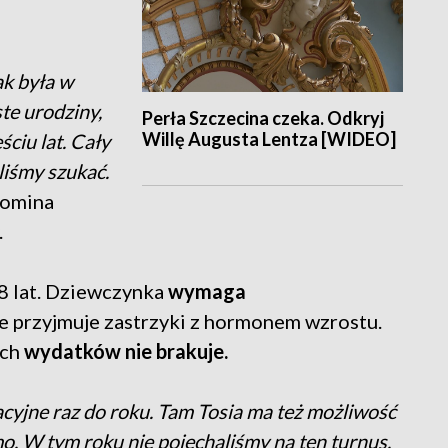
ak była w
ste urodziny,
Perła Szczecina czeka. Odkryj
Willę Augusta Lentza [WIDEO]
ściu lat. Cały
ęliśmy szukać.
omina
.
8 lat. Dziewczynka
wymaga
e przyjmuje zastrzyki z hormonem wzrostu.
ych
wydatków nie brakuje.
tacyjne raz do roku. Tam Tosia ma też możliwość
mo. W tym roku nie pojechaliśmy na ten turnus,