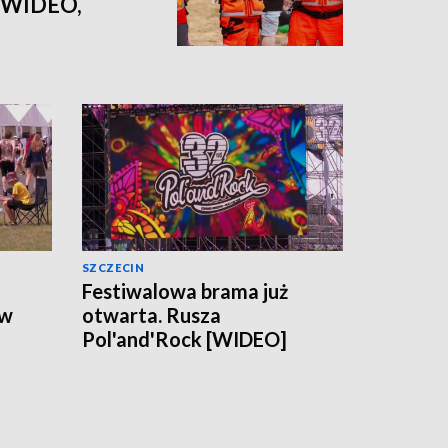
 [WIDEO,
SZCZECIN
Festiwalowa brama już
 w
otwarta. Rusza
Pol'and'Rock [WIDEO]