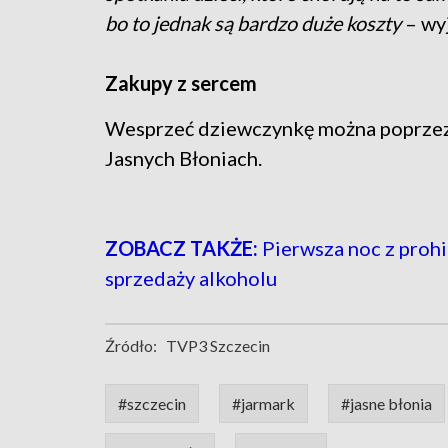
bo to jednak są bardzo duże koszty
– wy
Zakupy z sercem
Wesprzeć dziewczynkę można poprze
Jasnych Błoniach.
ZOBACZ TAKŻE:
Pierwsza noc z prohi
sprzedaży alkoholu
Źródło:
TVP3 Szczecin
#szczecin
#jarmark
#jasne błonia