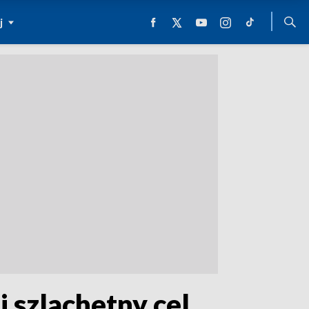
j
i szlachetny cel