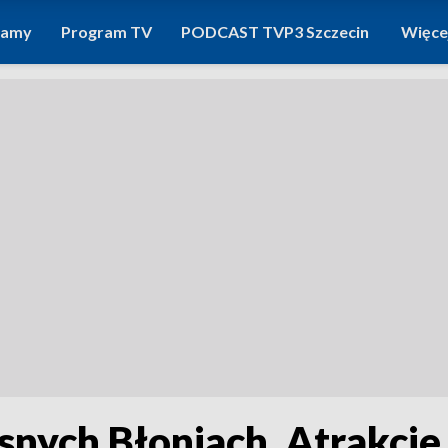
ramy
Program TV
PODCAST TVP3 Szczecin
Więce
snych Błoniach. Atrakcje 