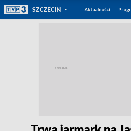
POWRÓT DO
SZCZECIN
Aktualności
Prog
TVP REGIONY
Trwa jarmark na Ja