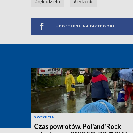
#rękodzieło
#jedzenie
UDOSTĘPNIJ NA FACEBOOKU
SZCZECIN
Czas powrotów. Pol'and'Rock