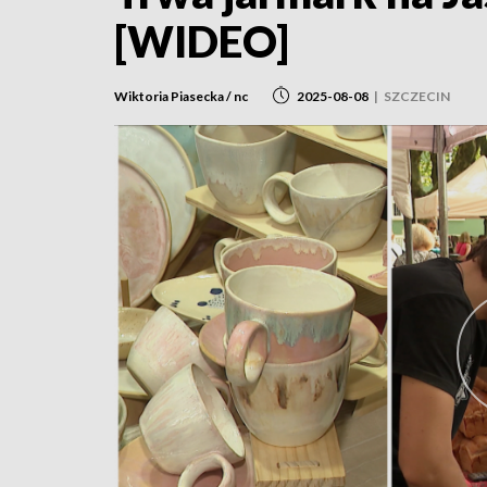
[WIDEO]
Wiktoria Piasecka / nc
2025-08-08
|
SZCZECIN