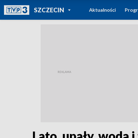
POWRÓT DO
SZCZECIN
Aktualności
Prog
TVP REGIONY
Lato, upały, woda i