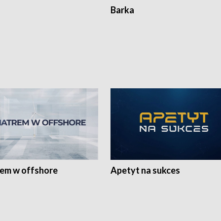
Barka
rem w offshore
Apetyt na sukces