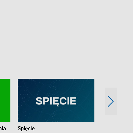
nia
Spięcie
Niedziałkow