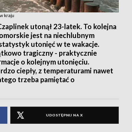
 w kraju
zaplinek utonął 23-latek. To kolejna
omorskie jest na niechlubnym
tatystyk utonięć w te wakacje.
jątkowo tragiczny - praktycznie
rmacje o kolejnym utonięciu.
rdzo ciepły, z temperaturami nawet
atego trzeba pamiętać o
UDOSTĘPNIJ NA X