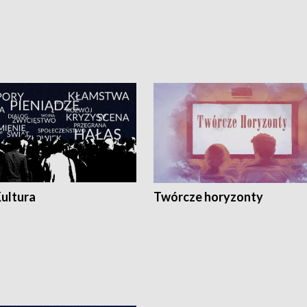
Kultura
Twórcze horyzonty