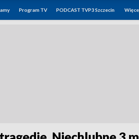
ramy
Program TV
PODCAST TVP3 Szczecin
Więce
 tragedie. Niechlubne 3 m