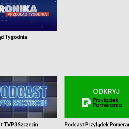
ąd Tygodnia
t TVP3 Szczecin
Podcast Przylądek Pomera