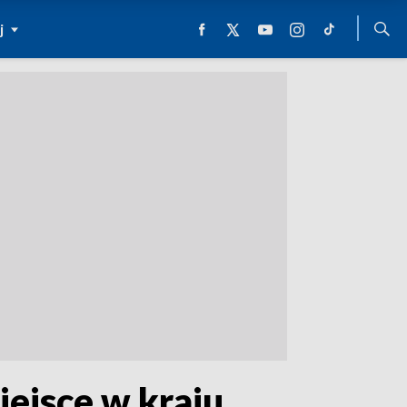
j
iejsce w kraju