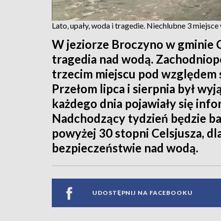
Lato, upały, woda i tragedie. Niechlubne 3 miejsce
W jeziorze Broczyno w gminie C
tragedia nad wodą. Zachodniop
trzecim miejscu pod względem s
Przełom lipca i sierpnia był wy
każdego dnia pojawiały się info
Nadchodzący tydzień będzie ba
powyżej 30 stopni Celsjusza, dl
bezpieczeństwie nad wodą.
UDOSTĘPNIJ NA FACEBOOKU