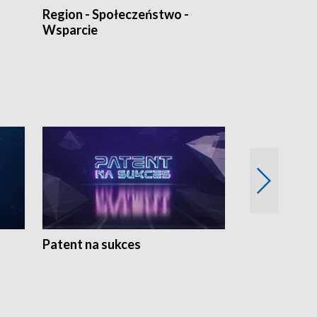
Region - Społeczeństwo -
Bez Barier
Wsparcie
Patent na sukces
Rolnictwo w 