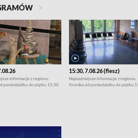
OGRAMÓW
7.08.26
15:30, 7.08.26 (flesz)
jsze informacje z regionu.
Najważniejsze informacje z regionu.
d poniedziałku do piątku 15:30
Kronika od poniedziałku do piątku 1
16:30 (+ rozmowa), 18:30, 21:30.
(flesz), 16:30 (+ rozmowa), 18:30, 21
y i święta 15:30 i 16:30
W weekendy i święta 15:30 i 16:30
8:30 i 21:30. Dziennikarze czekają
(flesz), 18:30 i 21:30. Dziennikarze c
a zgłoszenia: Szczecin - tel. 91-
na Państwa zgłoszenia: Szczecin - te
0, Koszalin - tel. 94-34-50-054,
4 8-10-400, Koszalin - tel. 94-34-50
ronika@tvp.pl.
e-mail: kronika@tvp.pl.